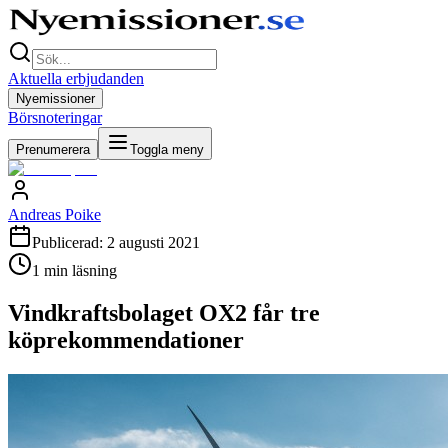
Aktuella erbjudanden
Nyemissioner
Börsnoteringar
Prenumerera
Toggla meny
Andreas Poike
Publicerad:
2 augusti 2021
1
min läsning
Vindkraftsbolaget OX2 får tre
köprekommendationer