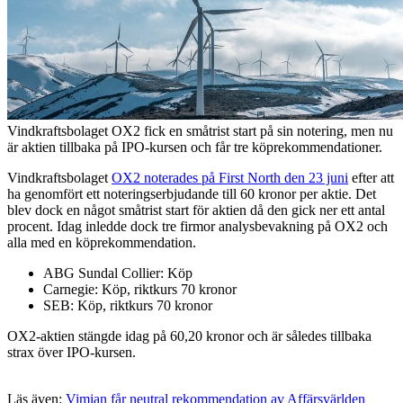
Vindkraftsbolaget OX2 fick en småtrist start på sin notering, men nu
är aktien tillbaka på IPO-kursen och får tre köprekommendationer.
Vindkraftsbolaget
OX2 noterades på First North den 23 juni
efter att
ha genomfört ett noteringserbjudande till 60 kronor per aktie. Det
blev dock en något småtrist start för aktien då den gick ner ett antal
procent. Idag inledde dock tre firmor analysbevakning på OX2 och
alla med en köprekommendation.
ABG Sundal Collier: Köp
Carnegie: Köp, riktkurs 70 kronor
SEB: Köp, riktkurs 70 kronor
OX2-aktien stängde idag på 60,20 kronor och är således tillbaka
strax över IPO-kursen.
Läs även:
Vimian får neutral rekommendation av Affärsvärlden