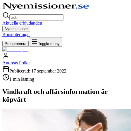
Aktuella erbjudanden
Nyemissioner
Börsnoteringar
Prenumerera
Toggla meny
Andreas Poike
Publicerad:
17 september 2022
1
min läsning
Vindkraft och affärsinformation är
köpvärt