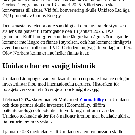
Cortus Energy innan den 13 januari 2025. Vilket sedan ska
konverteras till aktier. Vid full konvertering skulle Unidaco Ltd äga
29,9 procent av Cortus Energy.
Den senaste nyheten gjorde samtidigt att den nuvarande styrelsen
ställer sina platser till förfogande den 13 januari 2025. Dvs
grundaren Rolf Ljunggren som inte längre har något större ägande
kommer inte längre att finnas i styrelsen, och han kommer rimligtvis
även lämna sin roll som tf VD. Och den långväga huvudägaren Per-
Olov Norberg kommer inte heller finnas kvar.
Unidaco har en svajig historik
Unidaco Ltd uppges vara verksamt inom corporate finance och göra
investeringar ihop med internationella partners. Historiken för
bolagets verksamhet i Sverige är dock något svajig.
I februari 2024 skrev man ett MoU med
Zoomability
där Unidaco
och dess partner skulle investera i Zoomability, tillföra
batteriteknologi och potentiell tillverkning runt om i världen.
Unidaco tecknade aktier för 8 miljoner kronor, men betalade aldrig.
Samarbetet avbröts sedan.
I januari 2023 meddelades att Unidaco via en nyemission skulle