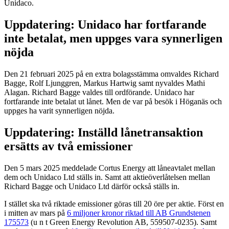
Unidaco.
Uppdatering: Unidaco har fortfarande
inte betalat, men uppges vara synnerligen
nöjda
Den 21 februari 2025 på en extra bolagsstämma omvaldes Richard
Bagge, Rolf Ljunggren, Markus Hartwig samt nyvaldes Mathi
Alagan. Richard Bagge valdes till ordförande. Unidaco har
fortfarande inte betalat ut lånet. Men de var på besök i Höganäs och
uppges ha varit synnerligen nöjda.
Uppdatering: Inställd lånetransaktion
ersätts av två emissioner
Den 5 mars 2025 meddelade Cortus Energy att låneavtalet mellan
dem och Unidaco Ltd ställs in. Samt att aktieöverlåtelsen mellan
Richard Bagge och Unidaco Ltd därför också ställs in.
I stället ska två riktade emissioner göras till 20 öre per aktie. Först en
i mitten av mars på
6 miljoner kronor riktad till AB Grundstenen
175573
(u n t Green Energy Revolution AB, 559507-0235). Samt