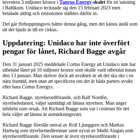
investera 3 miljoner kronor i
Taurus Energy
-skalet
för en satsning
i Baltikum. Unidaco tecknade sig den 15 februari 2023 men
betalade aldrig och emissionen ställdes därför in.
Det går förhoppningsvis bättre denna gång, men det känns ändå som
att det bjuds in till en cirkus.
Uppdatering: Unidaco har inte överfört
pengar för lånet, Richard Bagge avgår
Den 31 januari 2025 meddelade Cortus Energy att Unidaco inte har
utbetalat lånet på 10 miljoner kronor som skulle varit utbetalat innan
den 13 januari. Man skriver dock att avsikten är att det ska ske i en
nära framtid, men utan att specificera om det är båda parters avsikt
eller bara Cortus Energys.
Richard Bagge, styrelseordförande, och Ralf Nordén,
styrelseledamot, väljer samtidigt att lämna styrelsen. Man anger
tidsbrist som orsak. Att Richard Bagge som var i centrum för det
hela väljer att lämna är anmärkningsvärt.
Richard Bagge föreslår omval av Rolf Ljunggren och Markus
Hartwig som styrelsemedlemmar samt nyval av Mathi Alagan som
styrelseordförande. Den senare är även styrelseordförande i