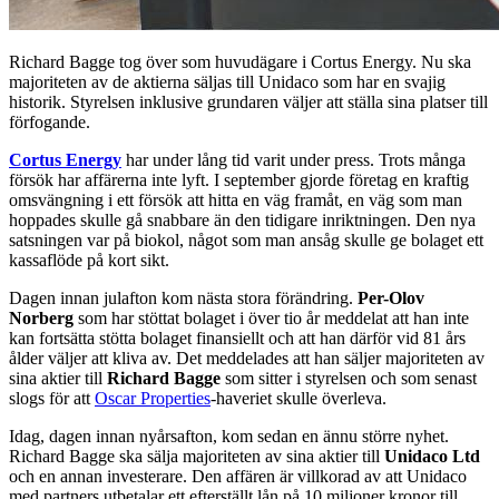
Richard Bagge tog över som huvudägare i Cortus Energy. Nu ska
majoriteten av de aktierna säljas till Unidaco som har en svajig
historik. Styrelsen inklusive grundaren väljer att ställa sina platser till
förfogande.
Cortus Energy
har under lång tid varit under press. Trots många
försök har affärerna inte lyft. I september gjorde företag en kraftig
omsvängning i ett försök att hitta en väg framåt, en väg som man
hoppades skulle gå snabbare än den tidigare inriktningen. Den nya
satsningen var på biokol, något som man ansåg skulle ge bolaget ett
kassaflöde på kort sikt.
Dagen innan julafton kom nästa stora förändring.
Per-Olov
Norberg
som har stöttat bolaget i över tio år meddelat att han inte
kan fortsätta stötta bolaget finansiellt och att han därför vid 81 års
ålder väljer att kliva av. Det meddelades att han säljer majoriteten av
sina aktier till
Richard Bagge
som sitter i styrelsen och som senast
slogs för att
Oscar Properties
-haveriet skulle överleva.
Idag, dagen innan nyårsafton, kom sedan en ännu större nyhet.
Richard Bagge ska sälja majoriteten av sina aktier till
Unidaco Ltd
och en annan investerare. Den affären är villkorad av att Unidaco
med partners utbetalar ett efterställt lån på 10 miljoner kronor till