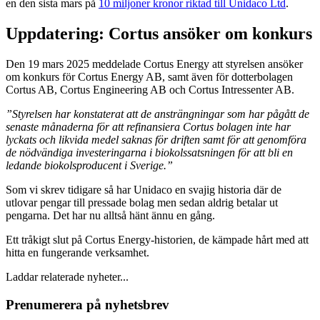
en den sista mars på
10 miljoner kronor riktad till Unidaco Ltd
.
Uppdatering: Cortus ansöker om konkurs
Den 19 mars 2025 meddelade Cortus Energy att styrelsen ansöker
om konkurs för Cortus Energy AB, samt även för dotterbolagen
Cortus AB, Cortus Engineering AB och Cortus Intressenter AB.
”Styrelsen har konstaterat att de ansträngningar som har pågått de
senaste månaderna för att refinansiera Cortus bolagen inte har
lyckats och likvida medel saknas för driften samt för att genomföra
de nödvändiga investeringarna i biokolssatsningen för att bli en
ledande biokolsproducent i Sverige.”
Som vi skrev tidigare så har Unidaco en svajig historia där de
utlovar pengar till pressade bolag men sedan aldrig betalar ut
pengarna. Det har nu alltså hänt ännu en gång.
Ett tråkigt slut på Cortus Energy-historien, de kämpade hårt med att
hitta en fungerande verksamhet.
Laddar relaterade nyheter...
Prenumerera på nyhetsbrev