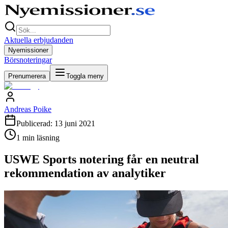
Aktuella erbjudanden
Nyemissioner
Börsnoteringar
Prenumerera
Toggla meny
Andreas Poike
Publicerad:
13 juni 2021
1
min läsning
USWE Sports notering får en neutral
rekommendation av analytiker