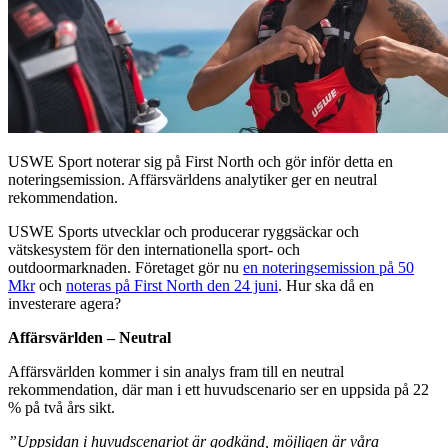
USWE Sport noterar sig på First North och gör inför detta en
noteringsemission. Affärsvärldens analytiker ger en neutral
rekommendation.
USWE Sports utvecklar och producerar ryggsäckar och
vätskesystem för den internationella sport- och
outdoormarknaden. Företaget gör nu
en noteringsemission på 50
Mkr
och
noteras på First North den 24 juni
. Hur ska då en
investerare agera?
Affärsvärlden – Neutral
Affärsvärlden kommer i sin analys fram till en neutral
rekommendation, där man i ett huvudscenario ser en uppsida på 22
% på två års sikt.
”Uppsidan i huvudscenariot är godkänd, möjligen är våra