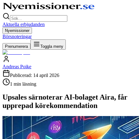
Aktuella erbjudanden
Nyemissioner
Börsnoteringar
Prenumerera
Toggla meny
Andreas Poike
Publicerad:
14 april 2026
1
min läsning
Upsales särnoterar AI-bolaget Aira, får
upprepad körekommendation