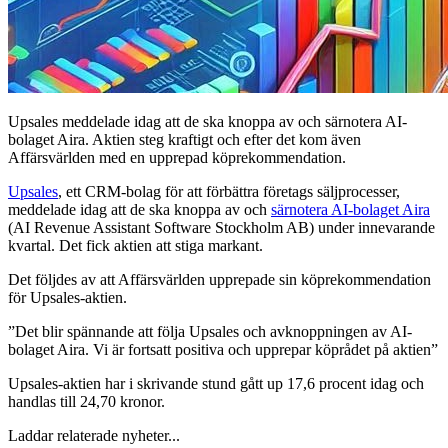
Upsales meddelade idag att de ska knoppa av och särnotera AI-
bolaget Aira. Aktien steg kraftigt och efter det kom även
Affärsvärlden med en upprepad köprekommendation.
Upsales
, ett CRM-bolag för att förbättra företags säljprocesser,
meddelade idag att de ska knoppa av och
särnotera AI-bolaget Aira
(AI Revenue Assistant Software Stockholm AB) under innevarande
kvartal. Det fick aktien att stiga markant.
Det följdes av att Affärsvärlden upprepade sin köprekommendation
för Upsales-aktien.
”Det blir spännande att följa Upsales och avknoppningen av AI-
bolaget Aira. Vi är fortsatt positiva och upprepar köprådet på aktien”
Upsales-aktien har i skrivande stund gått up 17,6 procent idag och
handlas till 24,70 kronor.
Laddar relaterade nyheter...