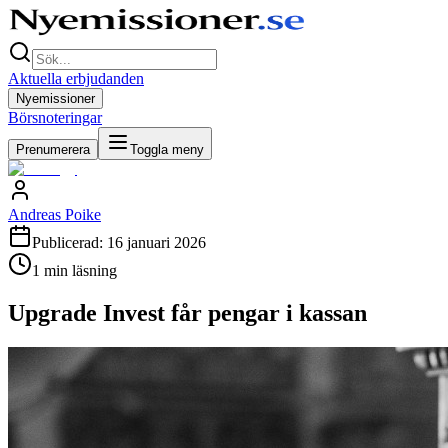
Aktuella erbjudanden
Nyemissioner
Börsnoteringar
Prenumerera
Toggla meny
Andreas Poike
Publicerad:
16 januari 2026
1
min läsning
Upgrade Invest får pengar i kassan