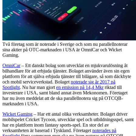
Två företag som är noterade i Sverige och som nu parallellnoterar
sina aktier på OTC-marknaden i USA är OmniCar och Wicket
Gaming.
OmniCar
– Ett danskt bolag som utvecklat en mjukvarulösning åt
bilhandlare för att erbjuda tjänster. Bolaget använder även sin egen
plattform för att själva erbjuda tjänster till bilägare, så som däckbyte
och mobil serviceverkstad. Bolaget
noterade sig år 2017 på
Spotlight
. Nu har man gjort
en emission på 14,4 Mkr
riktad till
investerare i USA, samt bland annat även Mekonomen. Företaget
har nu även meddelat att de ska parallellnotera sig på OTCQB-
marknaden i USA.
Wicket Gaming
– Har ett antal olika verksamheter. Bolaget driver
mobilspelet Cricket Tycoon, utvecklar spel och utbildningsspel, samt
har en plattform inom fantasy sports-spel. En stor del av
verksamheten är baserad i Tyskland. Företaget
noterades på
Spotlight
förra sommaren men ska nu även noteras på OTCQB-