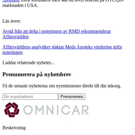
marknaden i USA.
Läs även:
Avstå från att delta i noteringen av RMD rekommenderar
Affärsvärlden
Affärsvärldens analytiker slaktar Meds Apoteks värdering inför
noteringen
Laddar relaterade nyheter...
Prenumerera på nyhetsbrev
Få de senaste nyheterna om nyemissioner direkt till din inkorg.
Prenumerera
Beskrivning