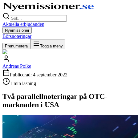
Aktuella erbjudanden
Nyemissioner
Börsnoteringar
Prenumerera
Toggla meny
Andreas Poike
Publicerad:
4 september 2022
1
min läsning
Två parallellnoteringar på OTC-
marknaden i USA