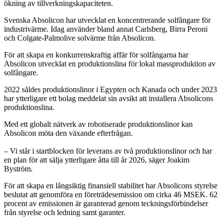
ökning av tillverkningskapaciteten.
Svenska Absolicon har utvecklat en koncentrerande solfångare för
industrivärme. Idag använder bland annat Carlsberg, Birra Peroni
och Colgate-Palmolive solvärme från Absolicon.
För att skapa en konkurrenskraftig affär för solfångarna har
Absolicon utvecklat en produktionslina för lokal massproduktion av
solfångare.
2022 såldes produktionslinor i Egypten och Kanada och under 2023
har ytterligare ett bolag meddelat sin avsikt att installera Absolicons
produktionslina.
Med ett globalt nätverk av robotiserade produktionslinor kan
Absolicon möta den växande efterfrågan.
– Vi står i startblocken för leverans av två produktionslinor och har
en plan för att sälja ytterligare åtta till år 2026, säger Joakim
Byström.
För att skapa en långsiktig finansiell stabilitet har Absolicons styrelse
beslutat att genomföra en företrädesemission om cirka 46 MSEK. 62
procent av emissionen är garanterad genom teckningsförbindelser
från styrelse och ledning samt garanter.