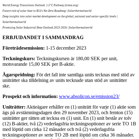
World Energy Transitions Outlook: 1.5°C Pathway (irena.org)
Future role of solar heat in IEA’s Net Zero Roadmap | Solarthermalworld
Deep insights into solar market development on the global, national and sector-specific levels |
Solarthermalworld
Promising Solar Industrial Heat Outlook 2023-2026 | Solarthermalworld
ERBJUDANDET I SAMMANDRAG
Företrädesemission
:
1-15 december 2023
Teckningskurs
:
Teckningskursen är 180,00 SEK per unit,
motsvarande 15,00 SEK per B-aktie.
Ägarspridning
:
För det fall inte samtliga units tecknas med stöd av
uniträtter ska tilldelning av units tecknade utan stöd av uniträtter
ske.
Prospekt och information
:
www.absolicon.se/emission23/
Uniträtter
:
Aktieägare erhåller en (1) uniträtt för varje (1) aktie som
ägs på avstämningsdagen den 29 november 2023, och femton (15)
uniträtter ger rätten att teckna en (1) unit. En (1) unit består av tolv
(12) B-aktier, två (2) vederlagsfria teckningsoptioner av serie TO 1B
med löptid om cirka 12 månader och två (2) vederlagsfria
teckningsoptioner av serie TO 2B med löptid om cirka 36 månader.