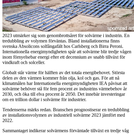
2023 utmärker sig som genombrottsåret för solvärme i industrin. En
tredubbling av volymen förväntas. Bland installationerna finns
svenska Absolicons solfångafält hos Carlsberg och Birra Peroni.
Internationella energimyndigheten spår att solvärme blir tredje vågen
inom förnyelsebar energi efter ett decennium av snabb tillväxt för
vindkraft och solceller.
Globalt står värme för hälften av det totala energibehovet. Största
delen av den värmen kommer från olja, kol och gas. För att nå
klimatmålen har Internationella energimyndigheten IEA påvisat att
solvärme behöver stå för fem procent av industrins värmebehov år
2030, och öka till elva procent år 2050. Det innebär investeringar
om en trillion dollar i solvärme för industrier.
Tendenserna märks redan. Branschen prognostiserar en tredubbling
av installationsvolymen av industriell solvärme 2023 jämfört med
2022.
Sammantaget indikerar solvärmens förväntade tillväxt en tredje våg