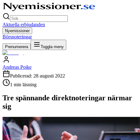
Aktuella erbjudanden
Nyemissioner
Börsnoteringar
Prenumerera
Toggla meny
Andreas Poike
Publicerad:
28 augusti 2022
1
min läsning
Tre spännande direktnoteringar närmar
sig