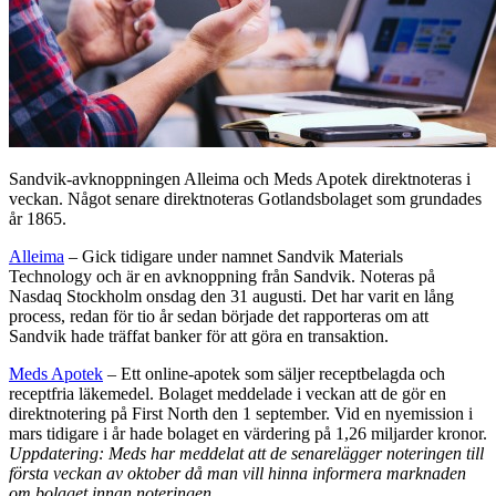
Sandvik-avknoppningen Alleima och Meds Apotek direktnoteras i
veckan. Något senare direktnoteras Gotlandsbolaget som grundades
år 1865.
Alleima
– Gick tidigare under namnet Sandvik Materials
Technology och är en avknoppning från Sandvik. Noteras på
Nasdaq Stockholm onsdag den 31 augusti. Det har varit en lång
process, redan för tio år sedan började det rapporteras om att
Sandvik hade träffat banker för att göra en transaktion.
Meds Apotek
– Ett online-apotek som säljer receptbelagda och
receptfria läkemedel. Bolaget meddelade i veckan att de gör en
direktnotering på First North den 1 september. Vid en nyemission i
mars tidigare i år hade bolaget en värdering på 1,26 miljarder kronor.
Uppdatering: Meds har meddelat att de senarelägger noteringen till
första veckan av oktober då man vill hinna informera marknaden
om bolaget innan noteringen.