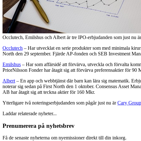
Occlutech, Emilshus och Albert är tre IPO-erbjudanden som just nu är 
Occlutech
– Har utvecklat en serie produkter som med minimala kirurg
North den 29 september. Fjärde AP-fonden och SEB Investment Manage
Emilshus
– Har som affärsidé att förvärva, utveckla och förvalta kom
PriorNilsson Fonder har åtagit sig att förvärva preferensaktier för 90 
Albert
– En app och webbtjänst där barn kan lära sig matematik. Erbju
noterar sig sedan på First North den 1 oktober. Consensus Asset Ma
AB har åtagit sig att teckna aktier för 160 Mkr.
Ytterligare två noteringserbjudanden som pågår just nu är
Cary Grou
Laddar relaterade nyheter...
Prenumerera på nyhetsbrev
Få de senaste nyheterna om nyemissioner direkt till din inkorg.