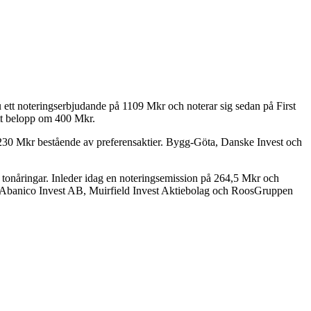
 ett noteringserbjudande på 1109 Mkr och noterar sig sedan på First
tt belopp om 400 Mkr.
på 230 Mkr bestående av preferensaktier. Bygg-Göta, Danske Invest och
l tonåringar. Inleder idag en noteringsemission på 264,5 Mkr och
e Abanico Invest AB, Muirfield Invest Aktiebolag och RoosGruppen