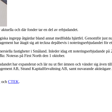
aktuella och där fonder tar en del av erbjudandet.
iska ingrepp åtgärdar bland annat medfödda hjärtfel. Genomför just nu
ment har åtagit sig att teckna depåbevis i noteringserbjudandet för e
mersiella fastigheter i Småland. Inleder idag ett noteringserbjudande 
Mkr. Noteras på First North den 1 oktober.
dandet har expanderat och lär nu ut fler ämnen och vänder sig även til
nagement AB, Strand Kapitalförvaltning AB, samt nuvarande aktieägar
p
och
CTEK
.