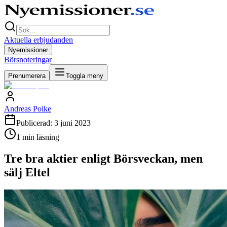
Aktuella erbjudanden
Nyemissioner
Börsnoteringar
Prenumerera
Toggla meny
Andreas Poike
Publicerad:
3 juni 2023
1
min läsning
Tre bra aktier enligt Börsveckan, men
sälj Eltel