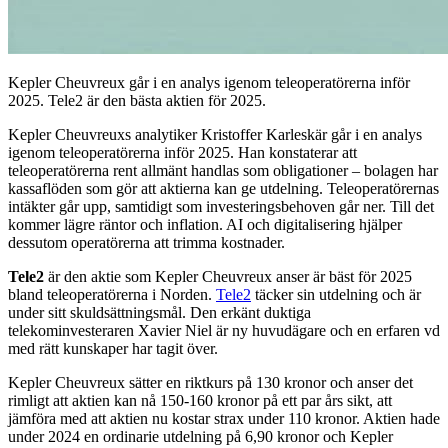
Kepler Cheuvreux går i en analys igenom teleoperatörerna inför
2025. Tele2 är den bästa aktien för 2025.
Kepler Cheuvreuxs analytiker Kristoffer Karleskär går i en analys
igenom teleoperatörerna inför 2025. Han konstaterar att
teleoperatörerna rent allmänt handlas som obligationer – bolagen har
kassaflöden som gör att aktierna kan ge utdelning. Teleoperatörernas
intäkter går upp, samtidigt som investeringsbehoven går ner. Till det
kommer lägre räntor och inflation. AI och digitalisering hjälper
dessutom operatörerna att trimma kostnader.
Tele2
är den aktie som Kepler Cheuvreux anser är bäst för 2025
bland teleoperatörerna i Norden.
Tele2
täcker sin utdelning och är
under sitt skuldsättningsmål. Den erkänt duktiga
telekominvesteraren Xavier Niel är ny huvudägare och en erfaren vd
med rätt kunskaper har tagit över.
Kepler Cheuvreux sätter en riktkurs på 130 kronor och anser det
rimligt att aktien kan nå 150-160 kronor på ett par års sikt, att
jämföra med att aktien nu kostar strax under 110 kronor. Aktien hade
under 2024 en ordinarie utdelning på 6,90 kronor och Kepler