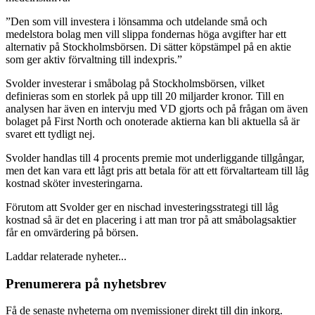
”Den som vill investera i lönsamma och utdelande små och
medelstora bolag men vill slippa fondernas höga avgifter har ett
alternativ på Stockholmsbörsen. Di sätter köpstämpel på en aktie
som ger aktiv förvaltning till indexpris.”
Svolder investerar i småbolag på Stockholmsbörsen, vilket
definieras som en storlek på upp till 20 miljarder kronor. Till en
analysen har även en intervju med VD gjorts och på frågan om även
bolaget på First North och onoterade aktierna kan bli aktuella så är
svaret ett tydligt nej.
Svolder handlas till 4 procents premie mot underliggande tillgångar,
men det kan vara ett lågt pris att betala för att ett förvaltarteam till låg
kostnad sköter investeringarna.
Förutom att Svolder ger en nischad investeringsstrategi till låg
kostnad så är det en placering i att man tror på att småbolagsaktier
får en omvärdering på börsen.
Laddar relaterade nyheter...
Prenumerera på nyhetsbrev
Få de senaste nyheterna om nyemissioner direkt till din inkorg.