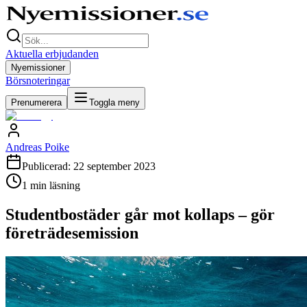
Aktuella erbjudanden
Nyemissioner
Börsnoteringar
Prenumerera
Toggla meny
Andreas Poike
Publicerad:
22 september 2023
1
min läsning
Studentbostäder går mot kollaps – gör
företrädesemission