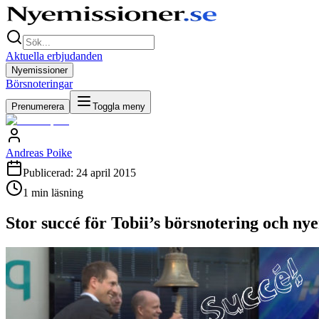
Aktuella erbjudanden
Nyemissioner
Börsnoteringar
Prenumerera
Toggla meny
Andreas Poike
Publicerad:
24 april 2015
1
min läsning
Stor succé för Tobii’s börsnotering och ny