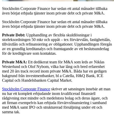
Stockholm Corporate Finance har sedan ett antal månader tillbaka
även börjat erbjuda tjänster inom private debt och private M&A.
Stockholm Corporate Finance har sedan ett antal månader tillbaka
även börjat erbjuda tjänster inom private debt och private M&A.
Private Debt:
Upphandling av flexibla skuldlösningar i
storleksordningen 50 mkr och uppåt – tex förvärvslån, fastighetslån,
tillväxtlån och refinansiering av obligationer. Upphandlingen föregås
av en grundlig kreditanalys och framtagande av ett beslutsunderlag
för de kreditgivare som kontaktas.
Private M&A:
Ett dedikerat team för M&A som leds av Niklas
Westerlund och Olof Nybom, vilka har lång och bred erfarenhet
med 20 års track record inom private M&A. Båda har en gedigen
bakgrund från investmentbanker, bl a Catella, H&Q Bank, ICE
Capital och Handelsbanken Capital Market.
Stockholm Corporate Finance
skriver att satsningen innebär att man
nu har ett komplett erbjudande inom kvalificerad finansiell
rådgivning mot mindre och medelstora bolag och deras ägare, och
att firman exempelvis kan erbjuda förvärvsfinansiering i samband
med M&A samt IPO och strukturerad försäljning under ett och
samma tak.