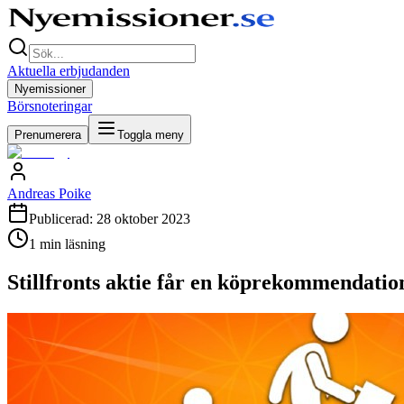
Aktuella erbjudanden
Nyemissioner
Börsnoteringar
Prenumerera
Toggla meny
Andreas Poike
Publicerad:
28 oktober 2023
1
min läsning
Stillfronts aktie får en köprekommendatio