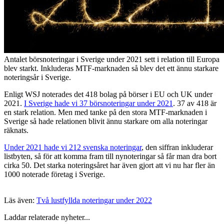
Antalet börsnoteringar i Sverige under 2021 sett i relation till Europa
blev starkt. Inkluderas MTF-marknaden så blev det ett ännu starkare
noteringsår i Sverige.
Enligt WSJ noterades det 418 bolag på börser i EU och UK under
2021.
I Sverige hade vi 37 börsnoteringar under 2021
. 37 av 418 är
en stark relation. Men med tanke på den stora MTF-marknaden i
Sverige så hade relationen blivit ännu starkare om alla noteringar
räknats.
Under 2021 hade vi 212 svenska noteringar
, den siffran inkluderar
listbyten, så för att komma fram till nynoteringar så får man dra bort
cirka 50. Det starka noteringsåret har även gjort att vi nu har fler än
1000 noterade företag i Sverige.
Läs även:
Två lustfyllda noteringar under 2022
Laddar relaterade nyheter...