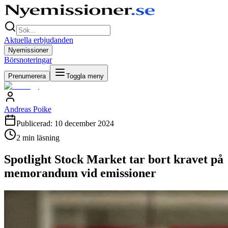
Aktuella erbjudanden
Nyemissioner
Börsnoteringar
Prenumerera
Toggla meny
Andreas Poike
Publicerad:
10 december 2024
2
min läsning
Spotlight Stock Market tar bort kravet på
memorandum vid emissioner