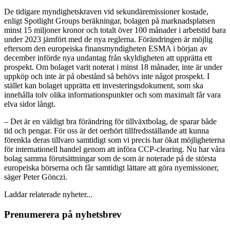
De tidigare myndighetskraven vid sekundäremissioner kostade,
enligt Spotlight Groups beräkningar, bolagen på marknadsplatsen
minst 15 miljoner kronor och totalt över 100 månader i arbetstid bara
under 2023 jämfört med de nya reglerna. Förändringen är möjlig
eftersom den europeiska finansmyndigheten ESMA i början av
december införde nya undantag från skyldigheten att upprätta ett
prospekt. Om bolaget varit noterat i minst 18 månader, inte är under
uppköp och inte är på obestånd så behövs inte något prospekt. I
stället kan bolaget upprätta ett investeringsdokument, som ska
innehålla tolv olika informationspunkter och som maximalt får vara
elva sidor långt.
– Det är en väldigt bra förändring för tillväxtbolag, de sparar både
tid och pengar. För oss är det oerhört tillfredsställande att kunna
förenkla deras tillvaro samtidigt som vi precis har ökat möjligheterna
för internationell handel genom att införa CCP-clearing. Nu har våra
bolag samma förutsättningar som de som är noterade på de största
europeiska börserna och får samtidigt lättare att göra nyemissioner,
säger Peter Gönczi.
Laddar relaterade nyheter...
Prenumerera på nyhetsbrev