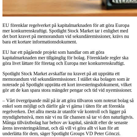
EU förenklar regelverket på kapitalmarknaden för att göra Europa
mer konkurrenskraftigt. Spotlight Stock Market tar i enlighet med
det bort kravet på memorandum vid sekundäremissioner, krävs nu
bara ett kortare informationsdokument.
EU har ett pågående projekt som handlar om att göra
kapitalmarknaden mer tillgänglig för bolag. Förenklade regler ska
göra livet lättare för företag och Europa mer konkurrenskraftigt.
Spotlight Stock Market avskaffar nu kravet på att upprätta ett
memorandum vid sekundäremissioner. I stället ska bolagen som är
noterade på Spotlight upprätta ett kort investeringsdokument, vilket
gör att de kan spara stora mängder pengar och tid vid nyemissioner.
– Vårt övergripande mål på är att göra tillvaron som noterat bolag så
enkel som möjligt och därför går vi gärna i täten för att förenkla
regelverken. Det allra mesta är utanför vår kontroll och ligger på
myndighetsnivå, men när vi nu får chansen så tar vi den naturligtvis.
Många tillväxtbolag har behov av kapital, särskilt efter de senaste
årens investeringsklimat, och då vill vi göra allt vi kan för att
underlätta för dem, säger Spotlight Groups VD Peter Gönczi.