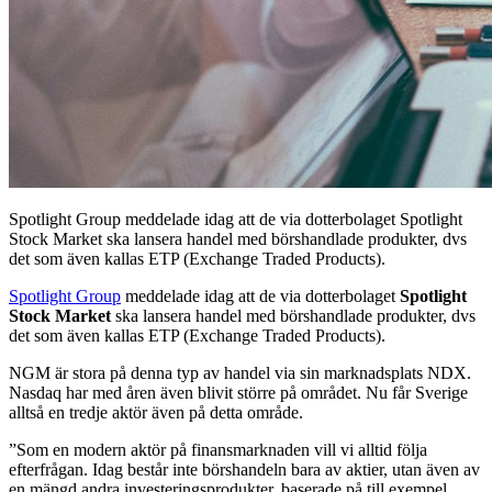
Spotlight Group meddelade idag att de via dotterbolaget Spotlight
Stock Market ska lansera handel med börshandlade produkter, dvs
det som även kallas ETP (Exchange Traded Products).
Spotlight Group
meddelade idag att de via dotterbolaget
Spotlight
Stock Market
ska lansera handel med börshandlade produkter, dvs
det som även kallas ETP (Exchange Traded Products).
NGM är stora på denna typ av handel via sin marknadsplats NDX.
Nasdaq har med åren även blivit större på området. Nu får Sverige
alltså en tredje aktör även på detta område.
”Som en modern aktör på finansmarknaden vill vi alltid följa
efterfrågan. Idag består inte börshandeln bara av aktier, utan även av
en mängd andra investeringsprodukter, baserade på till exempel