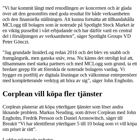
”Vi har kommit långt med renodlingen av koncernen och är glada
över att den genomförs med goda resultat för både verksamheten
och den finansiella ställningen. Att kunna fortsätta att tillhandahålla
MCLogg till bolagen som är noterade på Spotlight Stock Market är
en viktig pusselbit i vårt erbjudande och har därför varit en central
del i försäljningen av verksamheten”, säger Spotlight Groups VD
Peter Gönczi.
”Jag grundade InsiderLog redan 2016 och det blev en snabb och
framgångsrik, men ganska snäv, resa. Nu känns det otroligt kul att,
tillsammans med starka partners och med MCLogg som grund, ta ett
bredare grepp för att förenkla de noterade bolagens vardag. Vi
bygger en portfölj av digitala lösningar och välkomnar entreprenörer
med kompletterande verktyg att höra av sig”, säger John Engholm.
Corplean vill köpa fler tjänster
Corplean planerar att köpa ytterligare tjänster som löser andra
liknande problem. Markus Neuding, som driver Corplean med John
Engholm, Fredrik Persson och Daniel Aronowitsch, säger till
Breakit “Vi har identifierat ytterligare 5 till 10 bolag som vi vill köpa
om priset är rätt”.
Laddar relaterade nyheter...