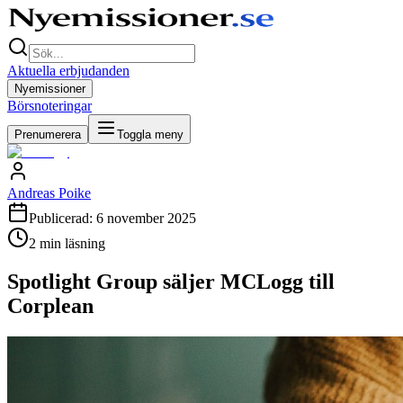
Aktuella erbjudanden
Nyemissioner
Börsnoteringar
Prenumerera
Toggla meny
Andreas Poike
Publicerad:
6 november 2025
2
min läsning
Spotlight Group säljer MCLogg till
Corplean