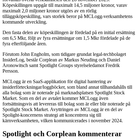
Köpeskillingen uppgår till maximalt 14,5 miljoner kronor, varav
maximalt 2,0 miljoner kronor utgörs av en rörlig
tilläggsköpeskilling, vars storlek beror på MCLogg-verksamhetens
kommande utveckling.
Den fasta delen av köpeskillingen är fördelad på en initial ersättning
om 6,5 Mkr, följt av fyra ersättningar om 1,5 Mkr fördelade på de
fyra efterföljande åren.
Förutom John Engholm, som tidigare grundat legal-techbolaget
InsiderLog, består Corplean av Markus Neuding och Daniel
Aronowitsch samt Spotlight Groups styrelseledamot Fredrik
Persson.
MCLogg är en SaaS-applikation för digital hantering av
insiderförteckningar/loggböcker, som bland annat tillhandahålls till
alla bolag som är noterade på marknadsplatsen Spotlight Stock
Market. Som en del av avtalet kommer MCLogg även
fortsättningsvis att levereras till bolag som är eller blir noterade på
Spotlight Stock Market. Avyttringen av MCLogg är en del av
Spolight-koncernens strategi att koncentrera sig till
kärnverksamheten, vilken kommunicerades i november 2024.
Spotlight och Corplean kommenterar