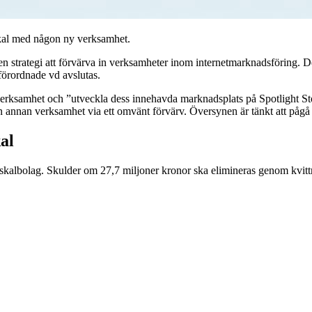
gsskal med någon ny verksamhet.
 en strategi att förvärva in verksamheter inom internetmarknadsföring. D
lförordnade vd avslutas.
sin verksamhet och ”utveckla dess innehavda marknadsplats på Spotlight S
 en annan verksamhet via ett omvänt förvärv. Översynen är tänkt att pågå
al
skalbolag. Skulder om 27,7 miljoner kronor ska elimineras genom kvittnin