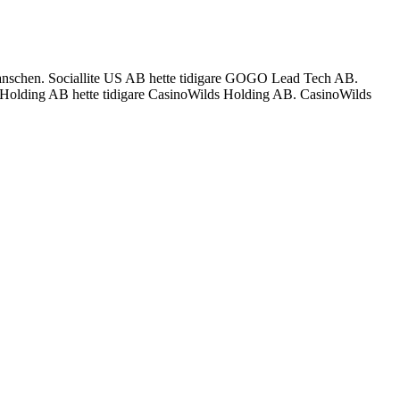
branschen. Sociallite US AB hette tidigare GOGO Lead Tech AB.
olding AB hette tidigare CasinoWilds Holding AB. CasinoWilds