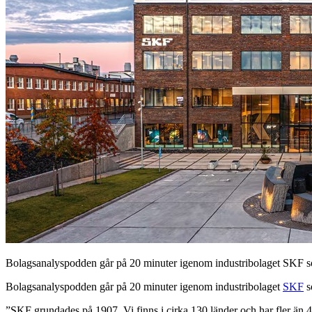
Bolagsanalyspodden går på 20 minuter igenom industribolaget SKF som 
Bolagsanalyspodden går på 20 minuter igenom industribolaget
SKF
s
”SKF grundades på 1907. Vi finns i cirka 130 länder och har fler än 4