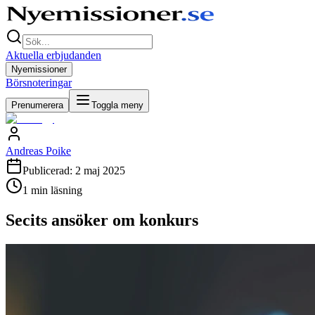
Aktuella erbjudanden
Nyemissioner
Börsnoteringar
Prenumerera
Toggla meny
Andreas Poike
Publicerad:
2 maj 2025
1
min läsning
Secits ansöker om konkurs