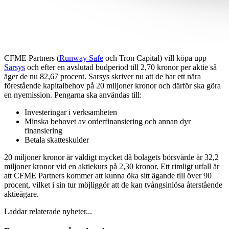
CFME Partners (
Runway Safe
och Tron Capital) vill köpa upp
Sarsys
och efter en avslutad budperiod till 2,70 kronor per aktie så
äger de nu 82,67 procent. Sarsys skriver nu att de har ett nära
förestående kapitalbehov på 20 miljoner kronor och därför ska göra
en nyemission. Pengarna ska användas till:
Investeringar i verksamheten
Minska behovet av orderfinansiering och annan dyr
finansiering
Betala skatteskulder
20 miljoner kronor är väldigt mycket då bolagets börsvärde är 32,2
miljoner kronor vid en aktiekurs på 2,30 kronor. Ett rimligt utfall är
att CFME Partners kommer att kunna öka sitt ägande till över 90
procent, vilket i sin tur möjliggör att de kan tvångsinlösa återstående
aktieägare.
Laddar relaterade nyheter...