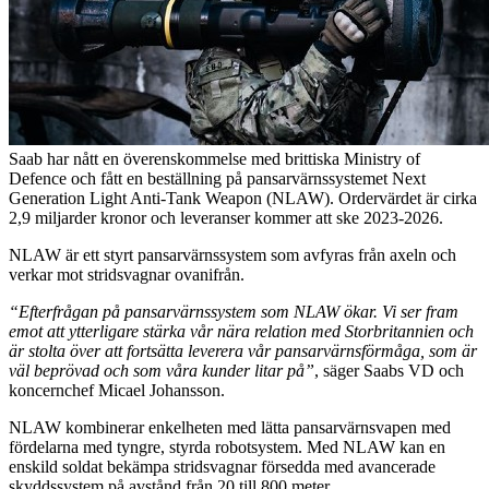
Saab har nått en överenskommelse med brittiska Ministry of
Defence och fått en beställning på pansarvärnssystemet Next
Generation Light Anti-Tank Weapon (NLAW). Ordervärdet är cirka
2,9 miljarder kronor och leveranser kommer att ske 2023-2026.
NLAW är ett styrt pansarvärnssystem som avfyras från axeln och
verkar mot stridsvagnar ovanifrån.
“Efterfrågan på pansarvärnssystem som NLAW ökar. Vi ser fram
emot att ytterligare stärka vår nära relation med Storbritannien och
är stolta över att fortsätta leverera vår pansarvärnsförmåga, som är
väl beprövad och som våra kunder litar på”
, säger Saabs VD och
koncernchef Micael Johansson.
NLAW kombinerar enkelheten med lätta pansarvärnsvapen med
fördelarna med tyngre, styrda robotsystem. Med NLAW kan en
enskild soldat bekämpa stridsvagnar försedda med avancerade
skyddssystem på avstånd från 20 till 800 meter.