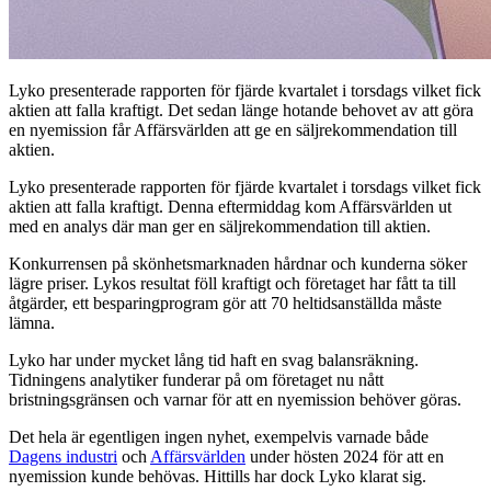
Lyko presenterade rapporten för fjärde kvartalet i torsdags vilket fick
aktien att falla kraftigt. Det sedan länge hotande behovet av att göra
en nyemission får Affärsvärlden att ge en säljrekommendation till
aktien.
Lyko presenterade rapporten för fjärde kvartalet i torsdags vilket fick
aktien att falla kraftigt. Denna eftermiddag kom Affärsvärlden ut
med en analys där man ger en säljrekommendation till aktien.
Konkurrensen på skönhetsmarknaden hårdnar och kunderna söker
lägre priser. Lykos resultat föll kraftigt och företaget har fått ta till
åtgärder, ett besparingprogram gör att 70 heltidsanställda måste
lämna.
Lyko har under mycket lång tid haft en svag balansräkning.
Tidningens analytiker funderar på om företaget nu nått
bristningsgränsen och varnar för att en nyemission behöver göras.
Det hela är egentligen ingen nyhet, exempelvis varnade både
Dagens industri
och
Affärsvärlden
under hösten 2024 för att en
nyemission kunde behövas. Hittills har dock Lyko klarat sig.