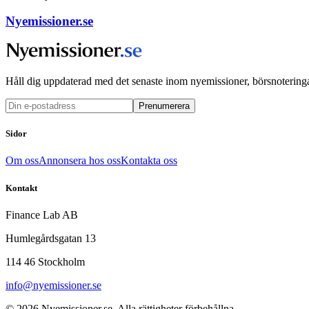
Nyemissioner.se
Håll dig uppdaterad med det senaste inom nyemissioner, börsnoteringa
Prenumerera
Sidor
Om oss
Annonsera hos oss
Kontakta oss
Kontakt
Finance Lab AB
Humlegårdsgatan 13
114 46 Stockholm
info@nyemissioner.se
© 2026
Nyemissioner.se
. Alla rättigheter förbehållna.