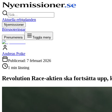
Aktuella erbjudanden
Nyemissioner
Börsnoteringar
Prenumerera
Toggla meny
Andreas Poike
Publicerad:
7 februari 2026
1
min läsning
Revolution Race-aktien ska fortsätta upp