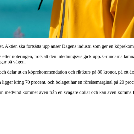
t. Aktien ska fortsätta upp anser Dagens industri som ger en köpreko
ie efter noteringen, trots att den inledningsvis gick upp. Grundarna lä
ngar på vägen.
och delar ut en köprekommendation och riktkurs på 80 kronor, på ett års
 ligger kring 70 procent, och bolaget har en rörelsemarginal på 20 proc
rn medvind kommer även från en svagare dollar och kan även komma från