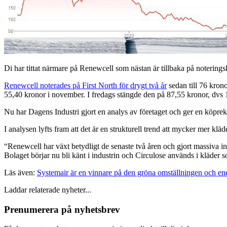
Di har tittat närmare på Renewcell som nästan är tillbaka på noteringsk
Renewcell noterades på First North för drygt två år
sedan till 76 kron
55,40 kronor i november. I fredags stängde den på 87,55 kronor, dvs 1
Nu har Dagens Industri gjort en analys av företaget och ger en köpreko
I analysen lyfts fram att det är en strukturell trend att mycker mer klä
“Renewcell har växt betydligt de senaste två åren och gjort massiva 
Bolaget börjar nu bli känt i industrin och Circulose används i kläder s
Läs även:
Systemair är en vinnare på den gröna omställningen och ene
Laddar relaterade nyheter...
Prenumerera på nyhetsbrev