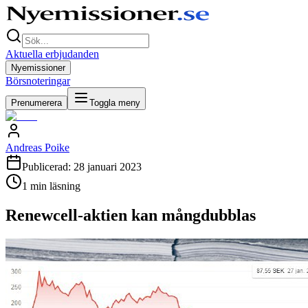
Aktuella erbjudanden
Nyemissioner
Börsnoteringar
Prenumerera
Toggla meny
Andreas Poike
Publicerad:
28 januari 2023
1
min läsning
Renewcell-aktien kan mångdubblas