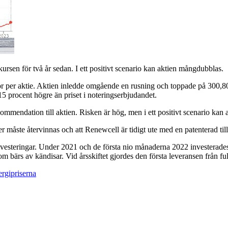
ursen för två år sedan. I ett positivt scenario kan aktien mångdubblas.
or per aktie. Aktien inledde omgående en rusning och toppade på 300,80
5 procent högre än priset i noteringserbjudandet.
mmendation till aktien. Risken är hög, men i ett positivt scenario kan 
der måste återvinnas och att Renewcell är tidigt ute med en patenterad ti
investeringar. Under 2021 och de första nio månaderna 2022 investerades
om bärs av kändisar. Vid årsskiftet gjordes den första leveransen från ful
rgipriserna