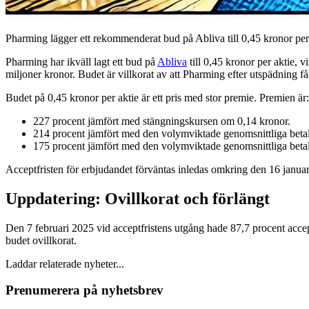
Pharming lägger ett rekommenderat bud på Abliva till 0,45 kronor per a
Pharming har ikväll lagt ett bud på
Abliva
till 0,45 kronor per aktie, v
miljoner kronor. Budet är villkorat av att Pharming efter utspädning få
Budet på 0,45 kronor per aktie är ett pris med stor premie. Premien är:
227 procent jämfört med stängningskursen om 0,14 kronor.
214 procent jämfört med den volymviktade genomsnittliga beta
175 procent jämfört med den volymviktade genomsnittliga beta
Acceptfristen för erbjudandet förväntas inledas omkring den 16 janua
Uppdatering: Ovillkorat och förlängt
Den 7 februari 2025 vid acceptfristens utgång hade 87,7 procent accept
budet ovillkorat.
Laddar relaterade nyheter...
Prenumerera på nyhetsbrev