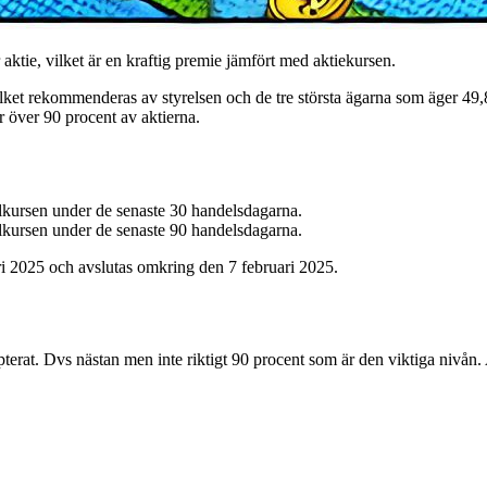
ktie, vilket är en kraftig premie jämfört med aktiekursen.
ilket rekommenderas av styrelsen och de tre största ägarna som äger 49,82
r över 90 procent av aktierna.
lkursen under de senaste 30 handelsdagarna.
lkursen under de senaste 90 handelsdagarna.
ri 2025 och avslutas omkring den 7 februari 2025.
erat. Dvs nästan men inte riktigt 90 procent som är den viktiga nivån. A