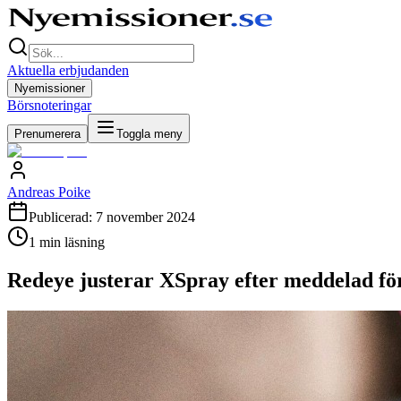
Aktuella erbjudanden
Nyemissioner
Börsnoteringar
Prenumerera
Toggla meny
Andreas Poike
Publicerad:
7 november 2024
1
min läsning
Redeye justerar XSpray efter meddelad för