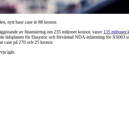
en, nytt base case är 88 kronor.
iggörande av finansiering om 235 miljoner kronor, varav
135 miljoner 
ade tidsplanen för Dasynoc och förväntad NDA-inlämning för XS003 und
ear case på 270 och 25 kronor.
vju igår.