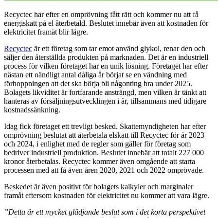
Recyctec har efter en omprövning fått rätt och kommer nu att få
energiskatt på el återbetald. Beslutet innebär även att kostnaden för
elektricitet framåt blir lägre.
Recyctec
är ett företag som tar emot använd glykol, renar den och
säljer den återställda produkten på marknaden. Det är en industriell
process för vilken företaget har en unik lösning. Företaget har efter
nästan ett oändligt antal dåliga år börjat se en vändning med
förhoppningen att det ska börja bli någonting bra under 2025.
Bolagets likviditet är fortfarande ansträngd, men vilken är tänkt att
hanteras av försäljningsutvecklingen i år, tillsammans med tidigare
kostnadssänkning.
Idag fick företaget ett trevligt besked. Skattemyndigheten har efter
omprövning beslutat att återbetala elskatt till Recyctec för år 2023
och 2024, i enlighet med de regler som gäller för företag som
bedriver industriell produktion. Beslutet innebär att totalt 227 000
kronor återbetalas. Recyctec kommer även omgående att starta
processen med att få även åren 2020, 2021 och 2022 omprövade.
Beskedet är även positivt för bolagets kalkyler och marginaler
framåt eftersom kostnaden för elektricitet nu kommer att vara lägre.
”Detta är ett mycket glädjande beslut som i det korta perspektivet