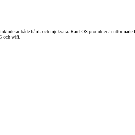
t inkluderar både hård- och mjukvara. RanLOS produkter är utformade fö
G och wifi.