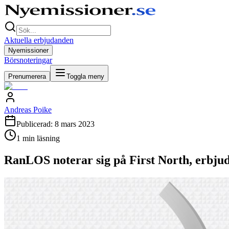
Aktuella erbjudanden
Nyemissioner
Börsnoteringar
Prenumerera
Toggla meny
Andreas Poike
Publicerad:
8 mars 2023
1
min läsning
RanLOS noterar sig på First North, erbju