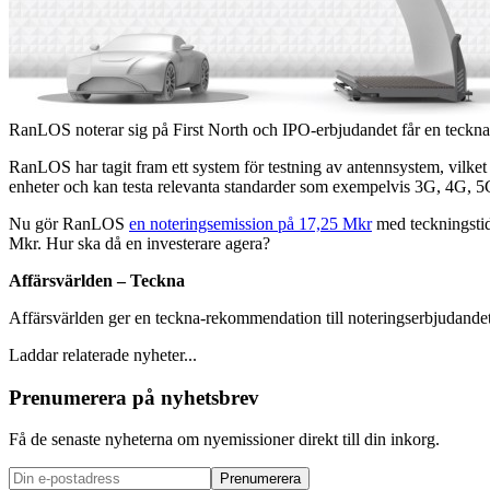
RanLOS noterar sig på First North och IPO-erbjudandet får en teckn
RanLOS har tagit fram ett system för testning av antennsystem, vilke
enheter och kan testa relevanta standarder som exempelvis 3G, 4G, 5
Nu gör RanLOS
en noteringsemission på 17,25 Mkr
med teckningsti
Mkr. Hur ska då en investerare agera?
Affärsvärlden – Teckna
Affärsvärlden ger en teckna-rekommendation till noteringserbjudandet,
Laddar relaterade nyheter...
Prenumerera på nyhetsbrev
Få de senaste nyheterna om nyemissioner direkt till din inkorg.
Prenumerera