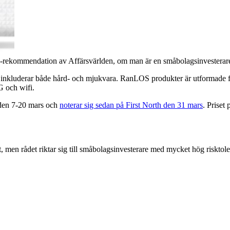
a-rekommendation av Affärsvärlden, om man är en småbolagsinvesterare
t inkluderar både hård- och mjukvara. RanLOS produkter är utformade fö
G och wifi.
den 7-20 mars och
noterar sig sedan på First North den 31 mars
. Priset
 men rådet riktar sig till småbolagsinvesterare med mycket hög risktole