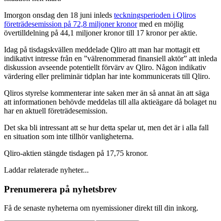
Imorgon onsdag den 18 juni inleds
teckningsperioden i Qliros
företrädesemission på 72,8 miljoner kronor
med en möjlig
övertilldelning på 44,1 miljoner kronor till 17 kronor per aktie.
Idag på tisdagskvällen meddelade Qliro att man har mottagit ett
indikativt intresse från en ”välrenommerad finansiell aktör” att inleda
diskussion avseende potentiellt förvärv av Qliro. Någon indikativ
värdering eller preliminär tidplan har inte kommunicerats till Qliro.
Qliros styrelse kommenterar inte saken mer än så annat än att säga
att informationen behövde meddelas till alla aktieägare då bolaget nu
har en aktuell företrädesemission.
Det ska bli intressant att se hur detta spelar ut, men det är i alla fall
en situation som inte tillhör vanligheterna.
Qliro-aktien stängde tisdagen på 17,75 kronor.
Laddar relaterade nyheter...
Prenumerera på nyhetsbrev
Få de senaste nyheterna om nyemissioner direkt till din inkorg.