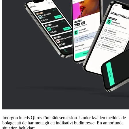
Imorgon inleds Qliros företrädesemission. Under kvällen meddelade
bolaget att de har mottagit ett indikativt budintresse. En annorlunda
situation helt klart.