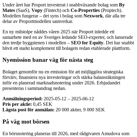
Under året har Proport investerat i snabbväxande bolag som
By
Mates
(SaaS),
Vopy
(Fintech) och
Co-Properties
(Proptech).
Modellen fungerar – det syns i bolag som
Nexwork
, där alla tre
delar av Proportmodellen samverkar.
En ny milstolpe nåddes våren 2025 när Proport inledde ett
samarbete med en av Sveriges ledande SEO-experter, och lanserade
den tredje byggstenen i modellen –
SEO for Equity
. Det har snabbt
blivit ett starkt komplement till bolagets redan etablerade plattform.
Nyemission banar väg för nästa steg
Bolaget genomför nu en emission för att möjliggöra strategiska
förvärv, finansiera nya investeringar och stärka balansräkningen
inför en planerad marknadsnotering under 2026. Erbjudandet
presenteras i sammandrag nedan.
Anmälningsperiod:
2025-05-12 – 2025-06-12
Pris per aktie:
0,45 SEK
Lägsta post för anmälan:
20 000 aktier, 9 000 SEK
På väg mot börsen
En börsnotering planeras till 2026, med rådgivaren Amudova som