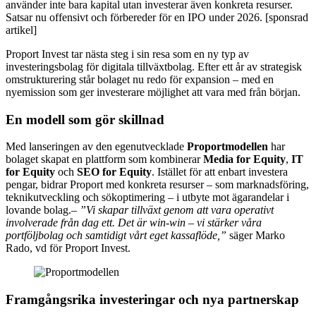
använder inte bara kapital utan investerar även konkreta resurser.
Satsar nu offensivt och förbereder för en IPO under 2026. [sponsrad
artikel]
Proport Invest tar nästa steg i sin resa som en ny typ av
investeringsbolag för digitala tillväxtbolag. Efter ett år av strategisk
omstrukturering står bolaget nu redo för expansion – med en
nyemission som ger investerare möjlighet att vara med från början.
En modell som gör skillnad
Med lanseringen av den egenutvecklade
Proportmodellen
har
bolaget skapat en plattform som kombinerar
Media for Equity
,
IT
for Equity
och
SEO for Equity
. Istället för att enbart investera
pengar, bidrar Proport med konkreta resurser – som marknadsföring,
teknikutveckling och sökoptimering – i utbyte mot ägarandelar i
lovande bolag.–
”Vi skapar tillväxt genom att vara operativt
involverade från dag ett. Det är win-win – vi stärker våra
portföljbolag och samtidigt vårt eget kassaflöde,”
säger Marko
Rado, vd för Proport Invest.
Framgångsrika investeringar och nya partnerskap