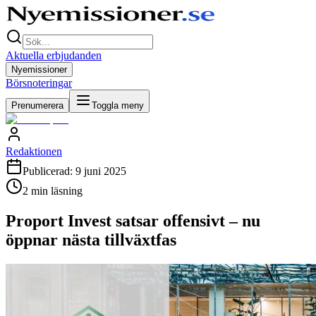
Aktuella erbjudanden
Nyemissioner
Börsnoteringar
Prenumerera
Toggla meny
Redaktionen
Publicerad:
9 juni 2025
2
min läsning
Proport Invest satsar offensivt – nu
öppnar nästa tillväxtfas