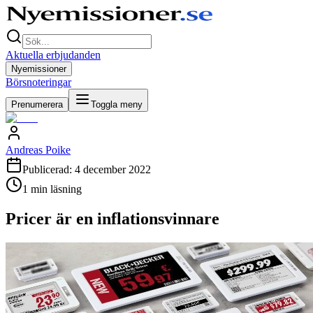
Aktuella erbjudanden
Nyemissioner
Börsnoteringar
Prenumerera
Toggla meny
Andreas Poike
Publicerad:
4 december 2022
1
min läsning
Pricer är en inflationsvinnare