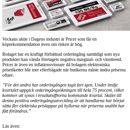
Veckans aktie i Dagens industri är Pricer som får en
köprekommendation även om risken är hög.
Bolaget har en kraftigt förbättrad orderingång samtidigt som nya
produkter kan vända företagets negativa marginal- och vinsttrend.
Pricer är även en inflationsvinnare då bolagets elektroniska
prisetiketter blir mer efterfrågade när butikerna måste ändra priserna
oftare.
”För det andra har orderingången tagit fart igen. Under tredje
kvartalet uppgick orderingångsökningen till hela 75 procent, vilket
kommer att synas i resultatsiffrorna kommande kvartal. Skälet till
denna positiva orderingångsutveckling är att handlarna har börjat
sätta fler elektriska prislappar på hyllorna när priserna snabbt har
fått förändras.”
Läs även: