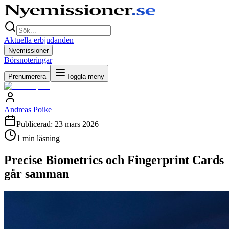
Aktuella erbjudanden
Nyemissioner
Börsnoteringar
Prenumerera
Toggla meny
Andreas Poike
Publicerad:
23 mars 2026
1
min läsning
Precise Biometrics och Fingerprint Cards
går samman