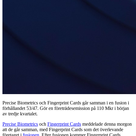
Precise Biometrics och Fingerprint Cards går samman i en fusion i
förhållandet 53/47. Gör en företrädesemission på 110 Mkr i början
av tredje kvartalet.
Precise Biometrics
och
Fingerprint Cards
meddelade denna morgon
att de går samman, med Fingerprint Cards som det överlevande
företaget i
fusionen
. Efter fusionen kommer Fingerprint Cards