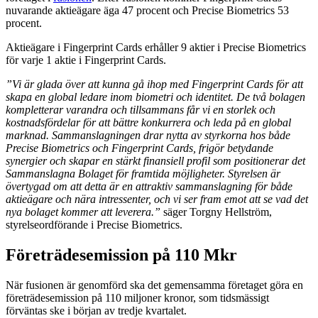
nuvarande aktieägare äga 47 procent och Precise Biometrics 53
procent.
Aktieägare i Fingerprint Cards erhåller 9 aktier i Precise Biometrics
för varje 1 aktie i Fingerprint Cards.
”Vi är glada över att kunna gå ihop med Fingerprint Cards för att
skapa en global ledare inom biometri och identitet. De två bolagen
kompletterar varandra och tillsammans får vi en storlek och
kostnadsfördelar för att bättre konkurrera och leda på en global
marknad. Sammanslagningen drar nytta av styrkorna hos både
Precise Biometrics och Fingerprint Cards, frigör betydande
synergier och skapar en stärkt finansiell profil som positionerar det
Sammanslagna Bolaget för framtida möjligheter. Styrelsen är
övertygad om att detta är en attraktiv sammanslagning för både
aktieägare och nära intressenter, och vi ser fram emot att se vad det
nya bolaget kommer att leverera.”
säger Torgny Hellström,
styrelseordförande i Precise Biometrics.
Företrädesemission på 110 Mkr
När fusionen är genomförd ska det gemensamma företaget göra en
företrädesemission på 110 miljoner kronor, som tidsmässigt
förväntas ske i början av tredje kvartalet.