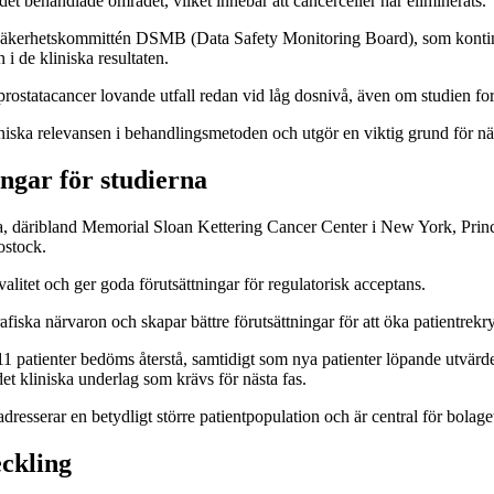
t behandlade området, vilket innebär att cancerceller har eliminerats.
säkerhetskommittén DSMB (Data Safety Monitoring Board), som kontinuer
 i de kliniska resultaten.
 prostatacancer lovande utfall redan vid låg dosnivå, även om studien fort
iniska relevansen i behandlingsmetoden och utgör en viktig grund för nä
ngar för studierna
pa, däribland Memorial Sloan Kettering Cancer Center i New York, Prin
ostock.
valitet och ger goda förutsättningar för regulatorisk acceptans.
afiska närvaron och skapar bättre förutsättningar för att öka patientrekr
en. 11 patienter bedöms återstå, samtidigt som nya patienter löpande utvä
det kliniska underlag som krävs för nästa fas.
dresserar en betydligt större patientpopulation och är central för bolaget
eckling