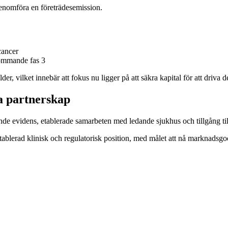
 genomföra en företrädesemission.
cancer
kommande fas 3
r, vilket innebär att fokus nu ligger på att säkra kapital för att driva d
da partnerskap
de evidens, etablerade samarbeten med ledande sjukhus och tillgång ti
r etablerad klinisk och regulatorisk position, med målet att nå markna