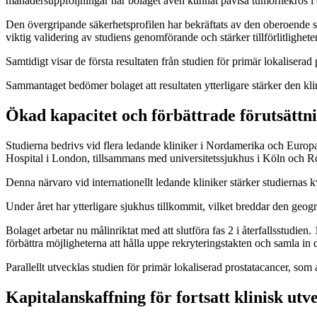
månadersuppföljningar har bolaget även kunnat påvisa tumörnekros i de
Den övergripande säkerhetsprofilen har bekräftats av den oberoende 
viktig validering av studiens genomförande och stärker tillförlitligheten
Samtidigt visar de första resultaten från studien för primär lokaliserad
Sammantaget bedömer bolaget att resultaten ytterligare stärker den kl
Ökad kapacitet och förbättrade förutsättni
Studierna bedrivs vid flera ledande kliniker i Nordamerika och Euro
Hospital i London, tillsammans med universitetssjukhus i Köln och R
Denna närvaro vid internationellt ledande kliniker stärker studiernas k
Under året har ytterligare sjukhus tillkommit, vilket breddar den geogr
Bolaget arbetar nu målinriktat med att slutföra fas 2 i återfallsstudi
förbättra möjligheterna att hålla uppe rekryteringstakten och samla in 
Parallellt utvecklas studien för primär lokaliserad prostatacancer, som a
Kapitalanskaffning för fortsatt klinisk utv