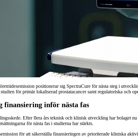
öreträdesemission positionerar sig SpectraCure för nästa steg i utveckl
 av studien för primär lokaliserad prostatacancer samt regulatoriska och 
 finansiering inför nästa fas
ngsskede. Efter flera års teknisk och klinisk utveckling har bolaget nu 
sättningarna för nästa fas i studierna har stärkts.
ssion för att säkerställa finansieringen av prioriterade kliniska aktivit