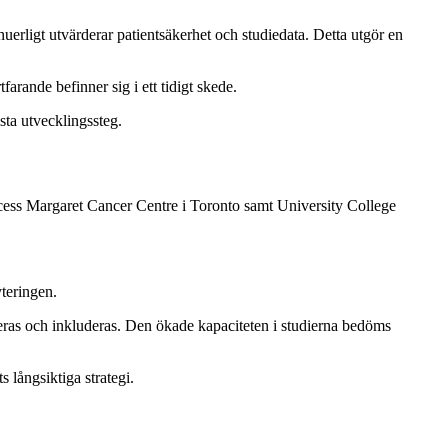
ligt utvärderar patientsäkerhet och studiedata. Detta utgör en
farande befinner sig i ett tidigt skede.
sta utvecklingssteg.
cess Margaret Cancer Centre i Toronto samt University College
yteringen.
rderas och inkluderas. Den ökade kapaciteten i studierna bedöms
s långsiktiga strategi.