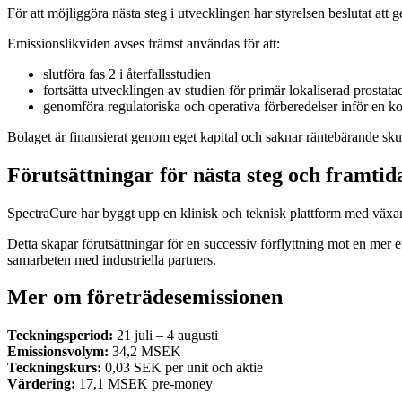
För att möjliggöra nästa steg i utvecklingen har styrelsen beslutat att
Emissionslikviden avses främst användas för att:
slutföra fas 2 i återfallsstudien
fortsätta utvecklingen av studien för primär lokaliserad prostata
genomföra regulatoriska och operativa förberedelser inför en 
Bolaget är finansierat genom eget kapital och saknar räntebärande skulde
Förutsättningar för nästa steg och framti
SpectraCure har byggt upp en klinisk och teknisk plattform med växan
Detta skapar förutsättningar för en successiv förflyttning mot en me
samarbeten med industriella partners.
Mer om företrädesemissionen
Teckningsperiod:
21 juli – 4 augusti
Emissionsvolym:
34,2 MSEK
Teckningskurs:
0,03 SEK per unit och aktie
Värdering:
17,1 MSEK pre-money