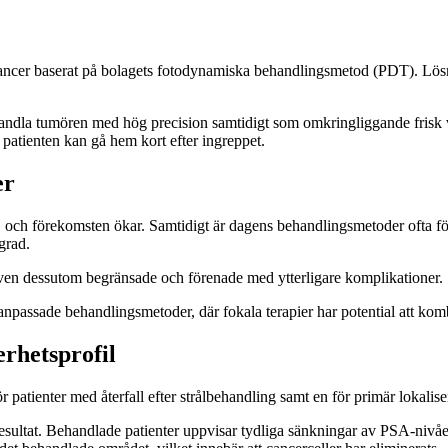
tacancer baserat på bolagets fotodynamiska behandlingsmetod (PDT). 
andla tumören med hög precision samtidigt som omkringliggande frisk v
patienten kan gå hem kort efter ingreppet.
er
t, och förekomsten ökar. Samtidigt är dagens behandlingsmetoder ofta 
grad.
ativen dessutom begränsade och förenade med ytterligare komplikationer.
npassade behandlingsmetoder, där fokala terapier har potential att kom
erhetsprofil
 patienter med återfall efter strålbehandling samt en för primär lokalis
va resultat. Behandlade patienter uppvisar tydliga sänkningar av PSA-nivåer