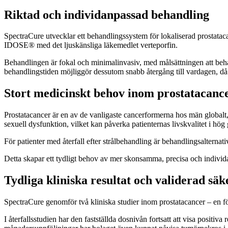
Riktad och individanpassad behandling
SpectraCure utvecklar ett behandlingssystem för lokaliserad prosta
IDOSE® med det ljuskänsliga läkemedlet verteporfin.
Behandlingen är fokal och minimalinvasiv, med målsättningen att beh
behandlingstiden möjliggör dessutom snabb återgång till vardagen, då 
Stort medicinskt behov inom prostatacanc
Prostatacancer är en av de vanligaste cancerformerna hos män global
sexuell dysfunktion, vilket kan påverka patienternas livskvalitet i hög 
För patienter med återfall efter strålbehandling är behandlingsaltern
Detta skapar ett tydligt behov av mer skonsamma, precisa och individa
Tydliga kliniska resultat och validerad säk
SpectraCure genomför två kliniska studier inom prostatacancer – en för
I återfallsstudien har den fastställda dosnivån fortsatt att visa positi