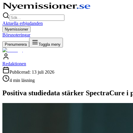
Aktuella erbjudanden
Nyemissioner
Börsnoteringar
Prenumerera
Toggla meny
Redaktionen
Publicerad:
13 juli 2026
4
min läsning
Positiva studiedata stärker SpectraCure i 