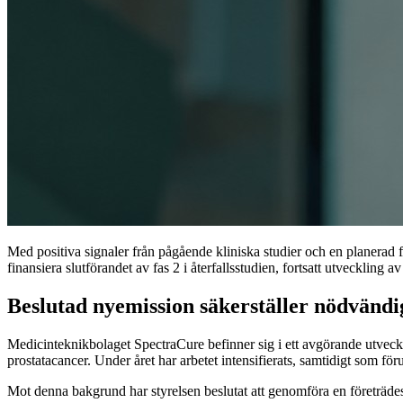
Med positiva signaler från pågående kliniska studier och en planerad f
finansiera slutförandet av fas 2 i återfallsstudien, fortsatt utveckling
Beslutad nyemission säkerställer nödvändig
Medicinteknikbolaget SpectraCure befinner sig i ett avgörande utveckli
prostatacancer. Under året har arbetet intensifierats, samtidigt som förut
Mot denna bakgrund har styrelsen beslutat att genomföra en företrädesemi