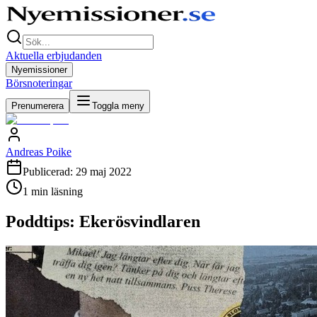
Aktuella erbjudanden
Nyemissioner
Börsnoteringar
Prenumerera
Toggla meny
Andreas Poike
Publicerad:
29 maj 2022
1
min läsning
Poddtips: Ekerösvindlaren