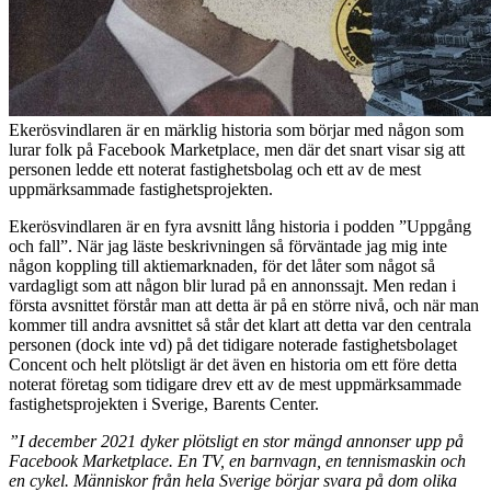
Ekerösvindlaren är en märklig historia som börjar med någon som
lurar folk på Facebook Marketplace, men där det snart visar sig att
personen ledde ett noterat fastighetsbolag och ett av de mest
uppmärksammade fastighetsprojekten.
Ekerösvindlaren är en fyra avsnitt lång historia i podden ”Uppgång
och fall”. När jag läste beskrivningen så förväntade jag mig inte
någon koppling till aktiemarknaden, för det låter som något så
vardagligt som att någon blir lurad på en annonssajt. Men redan i
första avsnittet förstår man att detta är på en större nivå, och när man
kommer till andra avsnittet så står det klart att detta var den centrala
personen (dock inte vd) på det tidigare noterade fastighetsbolaget
Concent och helt plötsligt är det även en historia om ett före detta
noterat företag som tidigare drev ett av de mest uppmärksammade
fastighetsprojekten i Sverige, Barents Center.
”I december 2021 dyker plötsligt en stor mängd annonser upp på
Facebook Marketplace. En TV, en barnvagn, en tennismaskin och
en cykel. Människor från hela Sverige börjar svara på dom olika