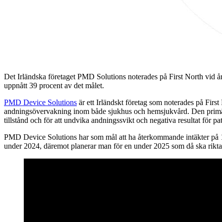
Det Irländska företaget PMD Solutions noterades på First North vid år
uppnått 39 procent av det målet.
PMD Device Solutions
är ett Irländskt företag som noterades på Firs
andningsövervakning inom både sjukhus och hemsjukvård. Den primära
tillstånd och för att undvika andningssvikt och negativa resultat för pa
PMD Device Solutions har som mål att ha återkommande intäkter på 100
under 2024, däremot planerar man för en under 2025 som då ska riktas t