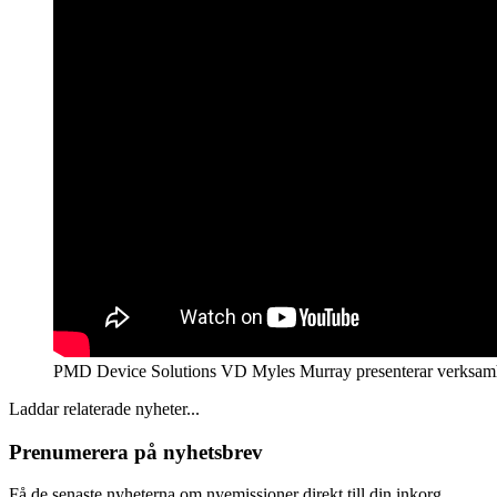
PMD Device Solutions VD Myles Murray presenterar verksam
Laddar relaterade nyheter...
Prenumerera på nyhetsbrev
Få de senaste nyheterna om nyemissioner direkt till din inkorg.