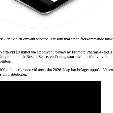
sskiftet via ett omvänt förvärv. Har som mål att ha återkommande intäkt
t North vid årsskiftet via ett omvänt förvärv av Promore Pharma-skalet. 
 produkten är RespiraSense, en lösning som används för övervakning a
tienten.
 miljoner kronor vid årets slut 2026. Idag har bolaget uppnått 39 proc
ill institutioner.