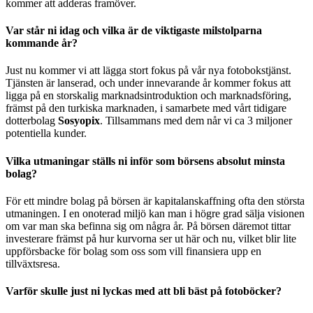
kommer att adderas framöver.
Var står ni idag och vilka är de viktigaste milstolparna
kommande år?
Just nu kommer vi att lägga stort fokus på vår nya fotobokstjänst.
Tjänsten är lanserad, och under innevarande år kommer fokus att
ligga på en storskalig marknadsintroduktion och marknadsföring,
främst på den turkiska marknaden, i samarbete med vårt tidigare
dotterbolag
Sosyopix
. Tillsammans med dem når vi ca 3 miljoner
potentiella kunder.
Vilka utmaningar ställs ni inför som börsens absolut minsta
bolag?
För ett mindre bolag på börsen är kapitalanskaffning ofta den största
utmaningen. I en onoterad miljö kan man i högre grad sälja visionen
om var man ska befinna sig om några år. På börsen däremot tittar
investerare främst på hur kurvorna ser ut här och nu, vilket blir lite
uppförsbacke för bolag som oss som vill finansiera upp en
tillväxtsresa.
Varför skulle just ni lyckas med att bli bäst på fotoböcker?