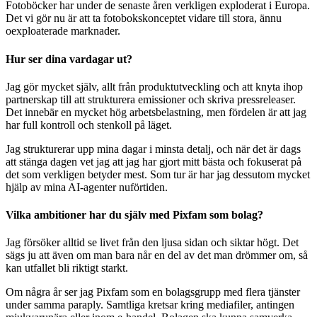
Fotoböcker har under de senaste åren verkligen exploderat i Europa.
Det vi gör nu är att ta fotobokskonceptet vidare till stora, ännu
oexploaterade marknader.
Hur ser dina vardagar ut?
Jag gör mycket själv, allt från produktutveckling och att knyta ihop
partnerskap till att strukturera emissioner och skriva pressreleaser.
Det innebär en mycket hög arbetsbelastning, men fördelen är att jag
har full kontroll och stenkoll på läget.
Jag strukturerar upp mina dagar i minsta detalj, och när det är dags
att stänga dagen vet jag att jag har gjort mitt bästa och fokuserat på
det som verkligen betyder mest. Som tur är har jag dessutom mycket
hjälp av mina AI-agenter nuförtiden.
Vilka ambitioner har du själv med Pixfam som bolag?
Jag försöker alltid se livet från den ljusa sidan och siktar högt. Det
sägs ju att även om man bara når en del av det man drömmer om, så
kan utfallet bli riktigt starkt.
Om några år ser jag Pixfam som en bolagsgrupp med flera tjänster
under samma paraply. Samtliga kretsar kring mediafiler, antingen