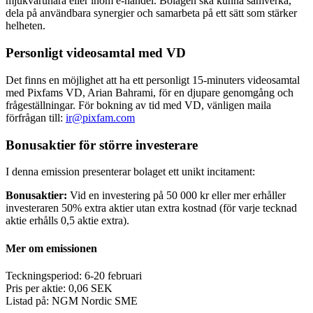
mjukvarunära eller inom e-handel. Bolagen ska kunna samverka,
dela på användbara synergier och samarbeta på ett sätt som stärker
helheten.
Personligt videosamtal med VD
Det finns en möjlighet att ha ett personligt 15-minuters videosamtal
med Pixfams VD, Arian Bahrami, för en djupare genomgång och
frågeställningar. För bokning av tid med VD, vänligen maila
förfrågan till:
ir@pixfam.com
Bonusaktier för större investerare
I denna emission presenterar bolaget ett unikt incitament:
Bonusaktier:
Vid en investering på 50 000 kr eller mer erhåller
investeraren 50% extra aktier utan extra kostnad (för varje tecknad
aktie erhålls 0,5 aktie extra).
Mer om emissionen
Teckningsperiod: 6-20 februari
Pris per aktie: 0,06 SEK
Listad på: NGM Nordic SME