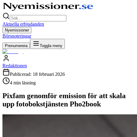
Aktuella erbjudanden
Nyemissioner
Börsnoteringar
Prenumerera
Toggla meny
Redaktionen
Publicerad:
18 februari 2026
4
min läsning
Pixfam genomför emission för att skala
upp fotobokstjänsten Pho2book