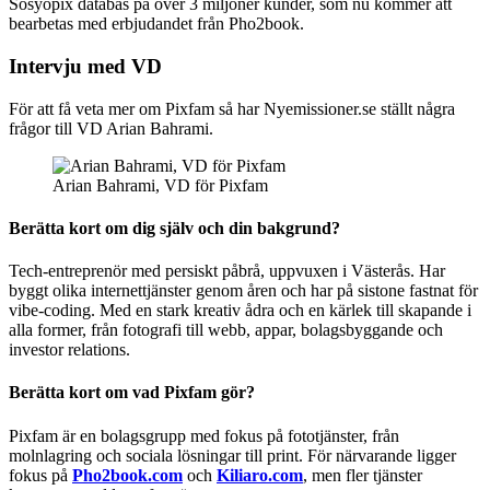
Sosyopix databas på över 3 miljoner kunder, som nu kommer att
bearbetas med erbjudandet från Pho2book.
Intervju med VD
För att få veta mer om Pixfam så har Nyemissioner.se ställt några
frågor till VD Arian Bahrami.
Arian Bahrami, VD för Pixfam
Berätta kort om dig själv och din bakgrund?
Tech-entreprenör med persiskt påbrå, uppvuxen i Västerås. Har
byggt olika internettjänster genom åren och har på sistone fastnat för
vibe-coding. Med en stark kreativ ådra och en kärlek till skapande i
alla former, från fotografi till webb, appar, bolagsbyggande och
investor relations.
Berätta kort om vad Pixfam gör?
Pixfam är en bolagsgrupp med fokus på fototjänster, från
molnlagring och sociala lösningar till print. För närvarande ligger
fokus på
Pho2book.com
och
Kiliaro.com
, men fler tjänster