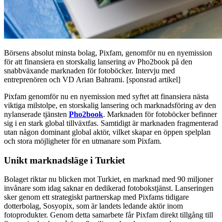
Börsens absolut minsta bolag, Pixfam, genomför nu en nyemission
för att finansiera en storskalig lansering av Pho2book på den
snabbväxande marknaden för fotoböcker. Intervju med
entreprenören och VD Arian Bahrami. [sponsrad artikel]
Pixfam genomför nu en nyemission med syftet att finansiera nästa
viktiga milstolpe, en storskalig lansering och marknadsföring av den
nylanserade tjänsten
Pho2book
. Marknaden för fotoböcker befinner
sig i en stark global tillväxtfas. Samtidigt är marknaden fragmenterad
utan någon dominant global aktör, vilket skapar en öppen spelplan
och stora möjligheter för en utmanare som Pixfam.
Unikt marknadsläge i Turkiet
Bolaget riktar nu blicken mot Turkiet, en marknad med 90 miljoner
invånare som idag saknar en dedikerad fotobokstjänst. Lanseringen
sker genom ett strategiskt partnerskap med Pixfams tidigare
dotterbolag, Sosyopix, som är landets ledande aktör inom
fotoprodukter. Genom detta samarbete får Pixfam direkt tillgång till