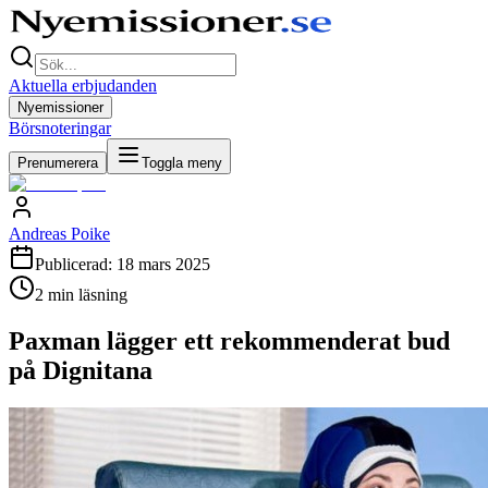
Aktuella erbjudanden
Nyemissioner
Börsnoteringar
Prenumerera
Toggla meny
Andreas Poike
Publicerad:
18 mars 2025
2
min läsning
Paxman lägger ett rekommenderat bud
på Dignitana