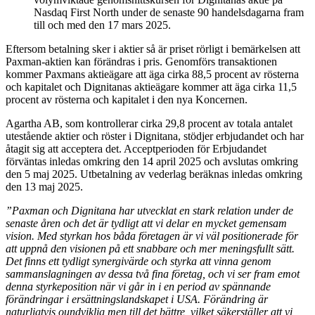
Nasdaq First North under de senaste 90 handelsdagarna fram
till och med den 17 mars 2025.
Eftersom betalning sker i aktier så är priset rörligt i bemärkelsen att
Paxman-aktien kan förändras i pris. Genomförs transaktionen
kommer Paxmans aktieägare att äga cirka 88,5 procent av rösterna
och kapitalet och Dignitanas aktieägare kommer att äga cirka 11,5
procent av rösterna och kapitalet i den nya Koncernen.
Agartha AB, som kontrollerar cirka 29,8 procent av totala antalet
utestående aktier och röster i Dignitana, stödjer erbjudandet och har
åtagit sig att acceptera det. Acceptperioden för Erbjudandet
förväntas inledas omkring den 14 april 2025 och avslutas omkring
den 5 maj 2025. Utbetalning av vederlag beräknas inledas omkring
den 13 maj 2025.
”Paxman och Dignitana har utvecklat en stark relation under de
senaste åren och det är tydligt att vi delar en mycket gemensam
vision. Med styrkan hos båda företagen är vi väl positionerade för
att uppnå den visionen på ett snabbare och mer meningsfullt sätt.
Det finns ett tydligt synergivärde och styrka att vinna genom
sammanslagningen av dessa två fina företag, och vi ser fram emot
denna styrkeposition när vi går in i en period av spännande
förändringar i ersättningslandskapet i USA. Förändring är
naturligtvis oundviklig men till det bättre, vilket säkerställer att vi