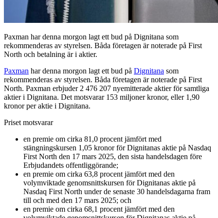
Paxman har denna morgon lagt ett bud på Dignitana som
rekommenderas av styrelsen. Båda företagen är noterade på First
North och betalning är i aktier.
Paxman
har denna morgon lagt ett bud på
Dignitana
som
rekommenderas av styrelsen. Båda företagen är noterade på First
North. Paxman erbjuder 2 476 207 nyemitterade aktier för samtliga
aktier i Dignitana. Det motsvarar 153 miljoner kronor, eller 1,90
kronor per aktie i Dignitana.
Priset motsvarar
en premie om cirka 81,0 procent jämfört med
stängningskursen 1,05 kronor för Dignitanas aktie på Nasdaq
First North den 17 mars 2025, den sista handelsdagen före
Erbjudandets offentliggörande;
en premie om cirka 63,8 procent jämfört med den
volymviktade genomsnittskursen för Dignitanas aktie på
Nasdaq First North under de senaste 30 handelsdagarna fram
till och med den 17 mars 2025; och
en premie om cirka 68,1 procent jämfört med den
volymviktade genomsnittskursen för Dignitanas aktie på