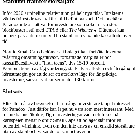
Stabilitet framför storsäljare
Inför 2026 är pipeline relativt tunn på helt nya titlar. Intäkterna
väntas främst drivas av DLC till befintliga spel. Det innebär att
Paradox inte är rätt val för investerare som söker nästa stora
blockbuster i stil med
GTA 6
eller
The Witcher 4
. Däremot kan
bolaget passa dem som vill ha stabilt och växande kassaflöde över
tid.
Nordic Small Caps bedömer att bolaget kan fortsätta leverera
tvåsiffrig omsättningstillväxt, förbättrade marginaler och
kassaflödestillväxt i ”high teens”, dvs 15-19 procent.
Kombinationen av låg värdering, starka kassaflöden och återgång till
kärnstrategin gör att de ser ett attraktivt läge för långsiktiga
investerare, särskilt vid kurser under 130 kronor.
Slutsats
Efter flera år av besvikelser har många investerare tappat intresset
för Paradox. Just därför kan läget nu vara som mest intressant. Med
renare balansräkning, lägre investeringsnivåer och fokus på
kärnspelen menar Nordic Small Caps att bolaget står inför en
potentiell vändning, även om den inte drivs av en enskild storsäljare
utan av stabil och växande lönsamhet över tid.