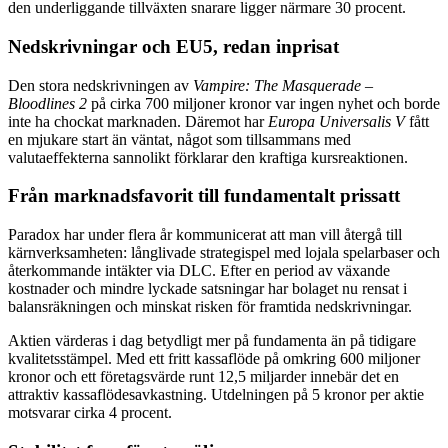
den underliggande tillväxten snarare ligger närmare 30 procent.
Nedskrivningar och EU5, redan inprisat
Den stora nedskrivningen av
Vampire: The Masquerade –
Bloodlines 2
på cirka 700 miljoner kronor var ingen nyhet och borde
inte ha chockat marknaden. Däremot har
Europa Universalis V
fått
en mjukare start än väntat, något som tillsammans med
valutaeffekterna sannolikt förklarar den kraftiga kursreaktionen.
Från marknadsfavorit till fundamentalt prissatt
Paradox har under flera år kommunicerat att man vill återgå till
kärnverksamheten: långlivade strategispel med lojala spelarbaser och
återkommande intäkter via DLC. Efter en period av växande
kostnader och mindre lyckade satsningar har bolaget nu rensat i
balansräkningen och minskat risken för framtida nedskrivningar.
Aktien värderas i dag betydligt mer på fundamenta än på tidigare
kvalitetsstämpel. Med ett fritt kassaflöde på omkring 600 miljoner
kronor och ett företagsvärde runt 12,5 miljarder innebär det en
attraktiv kassaflödesavkastning. Utdelningen på 5 kronor per aktie
motsvarar cirka 4 procent.