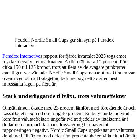
Podden Nordic Small Caps ger sin syn på Paradox
Interactive.
Paradox Interactive
s rapport för fjärde kvartalet 2025 togs emot
mycket negativt av marknaden. Aktien föll nära 15 procent, från
cirka 150 till 125 kronor, trots att flera av de svagare punkterna
egentligen var väntade. Nordic Small Caps menar att reaktionen var
överdriven och att bolaget nu befinner sig i ett av sina mest
intressanta lägen på flera år.
Stark underliggande tillväxt, trots valutaeffekter
Omsättningen ökade med 23 procent jämfört med föregående år och
kassaflödet steg med omkring 30 procent. En betydande motvind
kom från valutaeffekter: ungefär två tredjedelar av intäkterna är i
dollar och euro, och kronans försvagning har påverkat
rapporteringen negativt. Nordic Small Caps uppskattar att valutorna
dragit ned tillväxten med cirka fem procentenheter, vilket innebär att