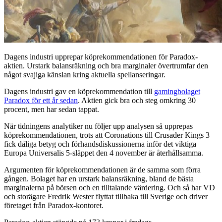
Dagens industri upprepar köprekommendationen för Paradox-
aktien. Urstark balansräkning och bra marginaler övertrumfar den
något svajiga känslan kring aktuella spellanseringar.
Dagens industri gav en köprekommendation till
gamingbolaget
Paradox för ett år sedan
. Aktien gick bra och steg omkring 30
procent, men har sedan tappat.
När tidningens analytiker nu följer upp analysen så upprepas
köprekommendationen, trots att Coronations till Crusader Kings 3
fick dåliga betyg och förhandsdiskussionerna inför det viktiga
Europa Universalis 5-släppet den 4 november är återhållsamma.
Argumenten för köprekommendationen är de samma som förra
gången. Bolaget har en urstark balansräkning, bland de bästa
marginalerna på börsen och en tilltalande värdering. Och så har VD
och storägare Fredrik Wester flyttat tillbaka till Sverige och driver
företaget från Paradox-kontoret.