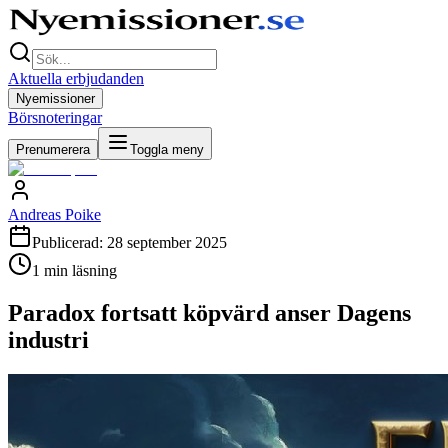
Aktuella erbjudanden
Nyemissioner
Börsnoteringar
Prenumerera
Toggla meny
Andreas Poike
Publicerad:
28 september 2025
1
min läsning
Paradox fortsatt köpvärd anser Dagens
industri