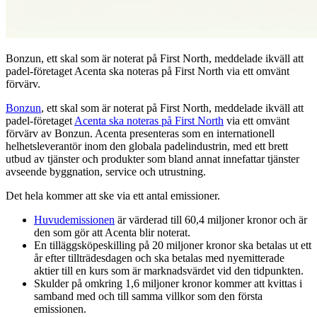
Bonzun, ett skal som är noterat på First North, meddelade ikväll att
padel-företaget Acenta ska noteras på First North via ett omvänt
förvärv.
Bonzun
, ett skal som är noterat på First North, meddelade ikväll att
padel-företaget
Acenta ska noteras på First North
via ett omvänt
förvärv av Bonzun. Acenta presenteras som en internationell
helhetsleverantör inom den globala padelindustrin, med ett brett
utbud av tjänster och produkter som bland annat innefattar tjänster
avseende byggnation, service och utrustning.
Det hela kommer att ske via ett antal emissioner.
Huvudemissionen
är värderad till 60,4 miljoner kronor och är
den som gör att Acenta blir noterat.
En tilläggsköpeskilling på 20 miljoner kronor ska betalas ut ett
år efter tillträdesdagen och ska betalas med nyemitterade
aktier till en kurs som är marknadsvärdet vid den tidpunkten.
Skulder på omkring 1,6 miljoner kronor kommer att kvittas i
samband med och till samma villkor som den första
emissionen.