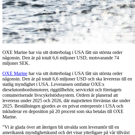
OXE Marine har via sitt dotterbolag i USA fått sin största order
någonsin. Den är på totalt 6,6 miljoner USD, motsvarande 74
miljoner SEK.
OXE Marine
har via sitt dotterbolag i USA fått sin största order
någonsin. Den är på totalt 6,6 miljoner USD och ska levereras till en
statlig myndighet i USA. Leveransen omfattar OXE:s
dieselutombordsmotorer, riggtillbehör, servicekit och företagets
containeriserade livscykelstödssystem. Ordern är planerad att
levereras under 2025 och 2026, där majoriteten förväntas ske under
2025. Beställningen gjordes av en privat entreprenör i USA och
inkluderar en deposition på 20 procent som ska betalas till OXE
Marine.
”Vi är glada över att återigen bli utvalda som leverantör till en
amerikansk myndighetskund och det visar ytterligare på vår tillväxt