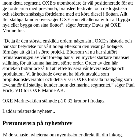
inom detta segment. OXE:s utombordare är väl positionerade för att
ge fördelarna med prestanda, bränsleeffektivitet och de logistiska
och säkerhetsmässiga fördelarna med att köra diesel i flottan. Allt
fler statliga kunder överväger OXE som ett alternativ för att bygga
nya eller bygga om sina flottor”, säger Jeremy Davis på OXE
Marine Inc.
”Detta är den största enskilda ordern någonsin i OXE:s historia och
har stor betydelse för vårt bolag eftersom den visar på bolagets
förmåga att gå in i större projekt. Eftersom vi nu har slutfört
refinansieringen av vårt företag har vi en mycket starkare finansiell
ställning för att kunna hantera större order. Order av den här
storleken bidrar också till att effektivisera vår leveranskedja och
produktion. Vi är hedrade över att ha blivit utvalda som
propulsionsleverantör och detta visar OXEs fortsatta framgång som
leverantör till statliga kunder inom det marina segmentet.” säger Paul
Frick, VD för OXE Marine AB.
OXE Marine-aktien stängde på 0,32 kronor i fredags.
Laddar relaterade nyheter...
Prenumerera på nyhetsbrev
Få de senaste nyheterna om nyemissioner direkt till din inkorg.