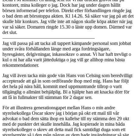
kontoret, mina kolleger o jag. Dock har jag under dagen hållit
börsen informerad per telefon. Direkt efter förhandlingen ringde jag
o bad dem att börsstoppa aktien. Kl 14.26. Så säker var jag på att det
skulle blir konkurs. Jag ville inte att någon skulle köpa aktier när jag
var så säker. Domaren ringde 15.30 o läste upp domen. Därmed var
det slut.
———————————————————
Jag vill passa på att tacka all tappert kämpande personal som jobbat
under svåra förhållanden länge med arga fordringsägare,
hyresgäster, delgivningar, inkassokrav o annat. Vi har haft trevligt o
kul o ni har alla varit jätteduktiga o jag vill ge allihop mina bästa
rekommendationer.
Jag vill även tacka min gode vän Hans von Celsing som beredvilligt
accepterade att gå in som ordförande ihop med mig. Hans har följt
det hela på nära håll, kommit med uppmuntrande tillrop o varit
tillgänglig o allmänt behjälplig. Bl a hjälpte han att knacka dörr för
att få in fullmakter till stämman för 2 dagar sen.
För att illustrera generationsgapet mellan Hans o min andre
styrelsekollega Oscar skrev jag i början på okt ett mail till vår
advokat o bad dem sätta ihop en kallelse till ny stämma den 29 okt
med de punkter det skulle innehålla. Jag kopierade in mina båda
styrelsekolleger o skrev att detta mail fick samtidigt duga som ett
styrelsemöte så i den mån någon av dem hade invändningar så säg