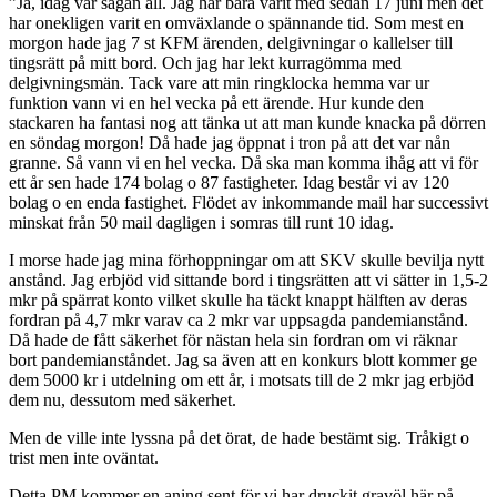
”Ja, idag var sagan all. Jag har bara varit med sedan 17 juni men det
har onekligen varit en omväxlande o spännande tid. Som mest en
morgon hade jag 7 st KFM ärenden, delgivningar o kallelser till
tingsrätt på mitt bord. Och jag har lekt kurragömma med
delgivningsmän. Tack vare att min ringklocka hemma var ur
funktion vann vi en hel vecka på ett ärende. Hur kunde den
stackaren ha fantasi nog att tänka ut att man kunde knacka på dörren
en söndag morgon! Då hade jag öppnat i tron på att det var nån
granne. Så vann vi en hel vecka. Då ska man komma ihåg att vi för
ett år sen hade 174 bolag o 87 fastigheter. Idag består vi av 120
bolag o en enda fastighet. Flödet av inkommande mail har successivt
minskat från 50 mail dagligen i somras till runt 10 idag.
I morse hade jag mina förhoppningar om att SKV skulle bevilja nytt
anstånd. Jag erbjöd vid sittande bord i tingsrätten att vi sätter in 1,5-2
mkr på spärrat konto vilket skulle ha täckt knappt hälften av deras
fordran på 4,7 mkr varav ca 2 mkr var uppsagda pandemianstånd.
Då hade de fått säkerhet för nästan hela sin fordran om vi räknar
bort pandemianståndet. Jag sa även att en konkurs blott kommer ge
dem 5000 kr i utdelning om ett år, i motsats till de 2 mkr jag erbjöd
dem nu, dessutom med säkerhet.
Men de ville inte lyssna på det örat, de hade bestämt sig. Tråkigt o
trist men inte oväntat.
Detta PM kommer en aning sent för vi har druckit gravöl här på