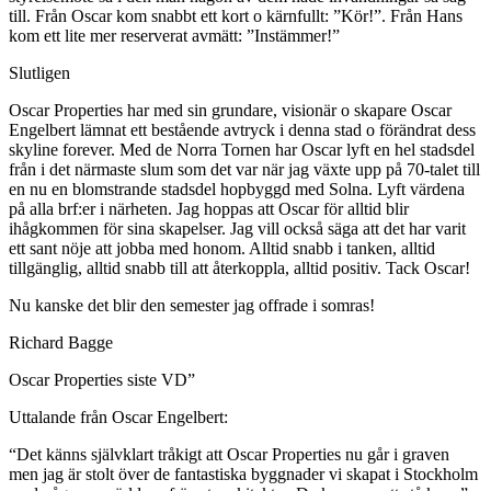
till. Från Oscar kom snabbt ett kort o kärnfullt: ”Kör!”. Från Hans
kom ett lite mer reserverat avmätt: ”Instämmer!”
Slutligen
Oscar Properties har med sin grundare, visionär o skapare Oscar
Engelbert lämnat ett bestående avtryck i denna stad o förändrat dess
skyline forever. Med de Norra Tornen har Oscar lyft en hel stadsdel
från i det närmaste slum som det var när jag växte upp på 70-talet till
en nu en blomstrande stadsdel hopbyggd med Solna. Lyft värdena
på alla brf:er i närheten. Jag hoppas att Oscar för alltid blir
ihågkommen för sina skapelser. Jag vill också säga att det har varit
ett sant nöje att jobba med honom. Alltid snabb i tanken, alltid
tillgänglig, alltid snabb till att återkoppla, alltid positiv. Tack Oscar!
Nu kanske det blir den semester jag offrade i somras!
Richard Bagge
Oscar Properties siste VD”
Uttalande från Oscar Engelbert:
“Det känns självklart tråkigt att Oscar Properties nu går i graven
men jag är stolt över de fantastiska byggnader vi skapat i Stockholm