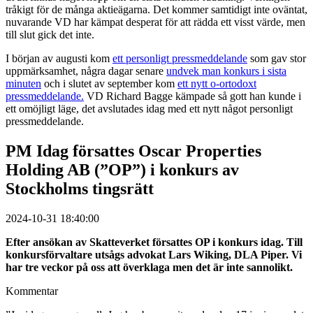
tråkigt för de många aktieägarna. Det kommer samtidigt inte oväntat,
nuvarande VD har kämpat desperat för att rädda ett visst värde, men
till slut gick det inte.
I början av augusti kom
ett personligt pressmeddelande
som gav stor
uppmärksamhet, några dagar senare
undvek man konkurs i sista
minuten
och i slutet av september kom
ett nytt o-ortodoxt
pressmeddelande.
VD Richard Bagge kämpade så gott han kunde i
ett omöjligt läge, det avslutades idag med ett nytt något personligt
pressmeddelande.
PM Idag försattes Oscar Properties
Holding AB (”OP”) i konkurs av
Stockholms tingsrätt
2024-10-31 18:40:00
Efter ansökan av Skatteverket försattes OP i konkurs idag. Till
konkursförvaltare utsågs advokat Lars Wiking, DLA Piper. Vi
har tre veckor på oss att överklaga men det är inte sannolikt.
Kommentar