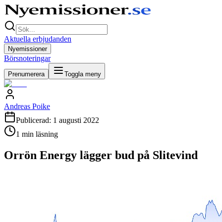
Aktuella erbjudanden
Nyemissioner
Börsnoteringar
Prenumerera
Toggla meny
Andreas Poike
Publicerad:
1 augusti 2022
1
min läsning
Orrön Energy lägger bud på Slitevind