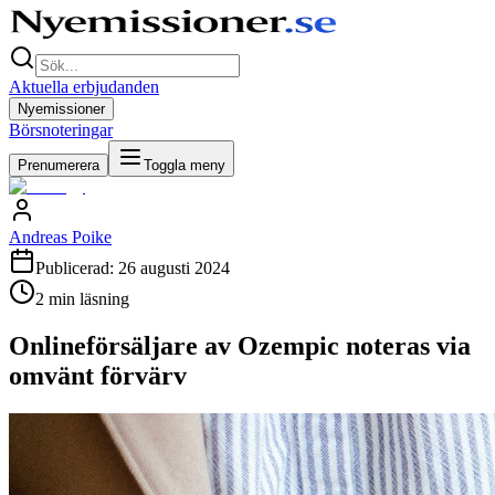
Aktuella erbjudanden
Nyemissioner
Börsnoteringar
Prenumerera
Toggla meny
Andreas Poike
Publicerad:
26 augusti 2024
2
min läsning
Onlineförsäljare av Ozempic noteras via
omvänt förvärv