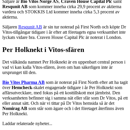
Säljare är
Bio Vitos Norge AS
,
Craven House Capital Plc
samt
Resqunit AB
som kommer inneha cirka 29,9 procent av aktierna
vardera och STOKKIS Ltd kommer inneha cirka 5,3 procent av
aktierna.
Säljaren
Resqunit AB
är sin tur noterad på First North och köpte Dr
Vitos-tillgångar tidigare i år efter att företagets egna verksamhet inte
lyckats vidare bra. Craven House Capital Plc är noterat i London.
Per Holknekt i Vitos-sfären
Det välkända namnet Per Holknekt är en uppenbart central person i
vad vi kan kalla Vitos-sfären, även om han säkerligen inte är
ursprunget till den.
Bio Vitos Pharma AB
som är noterat på First North efter att ha tagit
över
Hemcheck
-skalet engagerade tidigare i år Per Holknekt som
affärsutvecklare, med fokus på ett kosttillskott mot järnbrist. Den
verksamheten befinner sig i samma nät eller sfär som Dr Vitos, på ett
eller annat sätt. Och när vi tittar på Dr Vitos hemsida så är det
Nomirag AB
som står som ägare och i det företaget återfinns även
Per Holknekt.
Laddar relaterade nyheter...