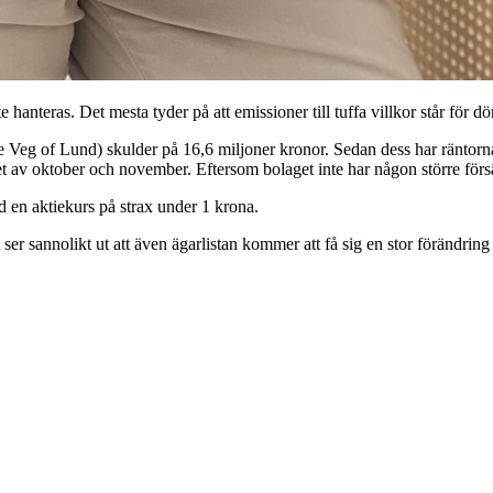
anteras. Det mesta tyder på att emissioner till tuffa villkor står för dö
e Veg of Lund) skulder på 16,6 miljoner kronor. Sedan dess har räntorna f
utet av oktober och november. Eftersom bolaget inte har någon större för
d en aktiekurs på strax under 1 krona.
 sannolikt ut att även ägarlistan kommer att få sig en stor förändring n