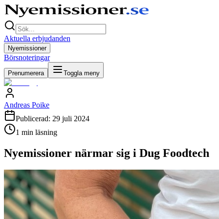
Aktuella erbjudanden
Nyemissioner
Börsnoteringar
Prenumerera
Toggla meny
Andreas Poike
Publicerad:
29 juli 2024
1
min läsning
Nyemissioner närmar sig i Dug Foodtech